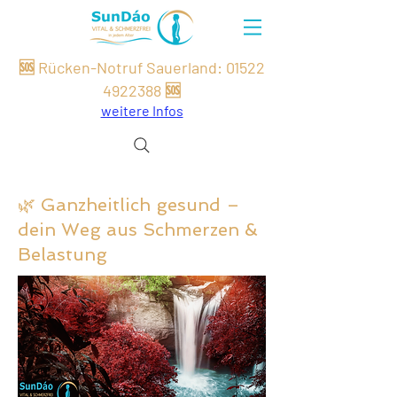
🆘 Rücken-Notruf Sauerland:
01522
49
22
388
🆘
weitere Infos
🌿 Ganzheitlich gesund –
dein Weg aus Schmerzen &
Belastung