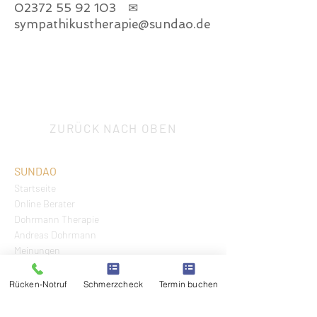
02372 55 92 103
✉
sympathikustherapie@sundao.de
ZURÜCK NACH OBEN
SUNDAO
Startseite
Online Berater
Dohrmann Therapie
Andreas Dohrmann
Meinungen
LEISTUNGEN
Rücken-Notruf
Schmerzcheck
Termin buchen
Terminbuchung
SOCHECK