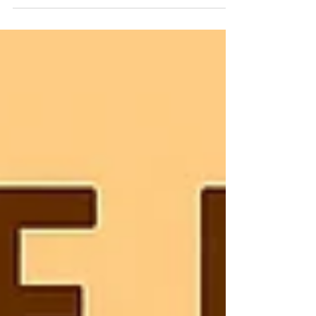
Hormone ohne Darm nicht funktionieren Viele
Frauen denken bei Hormonen zuerst an
Eierstöcke, Pille, Zyklus oder Stress. Doch die
Wahrheit ist: Die wichtigste Steuerzentrale sitzt
im Darm. 👉 80 % aller Immunzellen , 👉 über
30 Hormone ,👉 mehr als 100 Billionen
Bakterien , 👉 und die gesamte
Östrogenentgiftung werden hier reguliert. Wenn
der Darm aus dem Gleichgewicht ist, geraten
Hormone fast