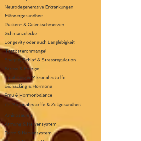
Neurodegenerative Erkrankungen
Männergesundheit
Rücken- & Gelenkschmerzen
Schmunzelecke
Longevity oder auch Langlebigkeit
Testosteronmangel
Energie, Schlaf & Stressregulation
Stress & Energie
Ernährung & Mikronährstoffe
Biohacking & Hormone
Frau & Hormonbalance
👉 Mikronährstoffe & Zellgesundheit
Aminosäuren
Atmung & Nervensystem
Darm & Nervensystem