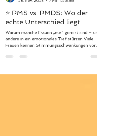
Andreas Dohrmann
28. Nov. 2025
7 Min. Lesezeit
⭐ PMS vs. PMDS: Wo der
echte Unterschied liegt
Warum manche Frauen „nur“ gereizt sind – und
andere in ein emotionales Tief stürzen Viele
Frauen kennen Stimmungsschwankungen vor
der Periode. Gereiztheit, Müdigkeit, Heißhunger
— das klassische PMS . Aber ein kleiner Teil von
ihnen erlebt etwas völlig anderes: tiefe
Traurigkeit, Panikgefühle, Kontrollverlust,
depressive Verstimmungen, Selbstzweifel oder
sogar Verzweiflung. Das nennt man PMDS
(prämenstruelle dysphorische Störung)und ist
weit mehr als „PMS in stark“. Dieser A