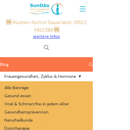
🆘 Rücken-Notruf Sauerland:
01522
49
22
388
🆘
weitere Infos
Blog
Frauengesundheit, Zyklus & Hormone
Alle Beiträge
Gesund essen
Vital & Schmerzfrei in jedem Alter
Gesundheitsprävention
Naturheilkunde
Dorntherapie