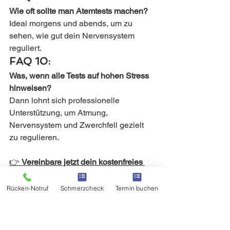
Wie oft sollte man Atemtests machen?
Ideal morgens und abends, um zu 
sehen, wie gut dein Nervensystem 
reguliert.
FAQ 10:
Was, wenn alle Tests auf hohen Stress 
hinweisen?
Dann lohnt sich professionelle 
Unterstützung, um Atmung, 
Nervensystem und Zwerchfell gezielt 
zu regulieren.
👉 
Vereinbare jetzt dein kostenfreies 
Erstgespräch
und erfahre, wie du mit 
gezielten Longevity-Strategien deine 
Rücken-Notruf
Schmerzcheck
Termin buchen
Schmerzen nachhaltig lösen und neue 
Vitalität gewinnen kannst.