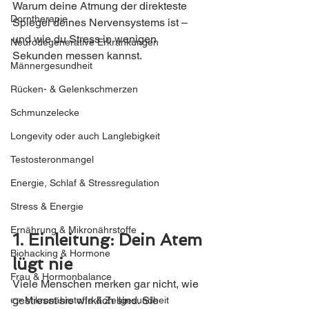
Warum deine Atmung der direkteste 
Dorntherapie
Spiegel deines Nervensystems ist – 
und wie du Stress in wenigen 
Neurodegenerative Erkrankungen
Sekunden messen kannst.
Männergesundheit
Rücken- & Gelenkschmerzen
Schmunzelecke
Longevity oder auch Langlebigkeit
Testosteronmangel
Energie, Schlaf & Stressregulation
Stress & Energie
Ernährung & Mikronährstoffe
1. Einleitung: Dein Atem 
Biohacking & Hormone
lügt nie
Frau & Hormonbalance
Viele Menschen merken gar nicht, wie 
gestresst sie wirklich sind. Sie 
👉 Mikronährstoffe & Zellgesundheit