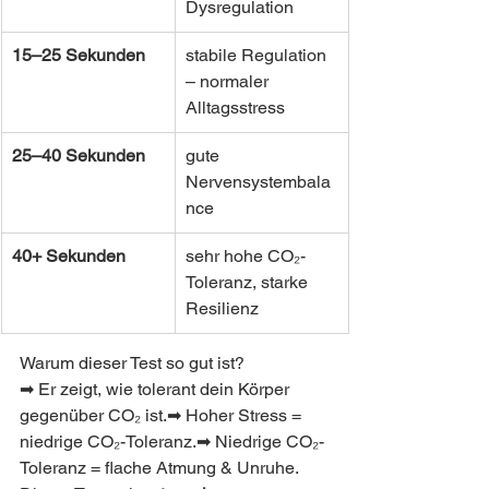
Dysregulation
15–25 Sekunden
stabile Regulation 
– normaler 
Alltagsstress
25–40 Sekunden
gute 
Nervensystembala
nce
40+ Sekunden
sehr hohe CO₂-
Toleranz, starke 
Resilienz
Warum dieser Test so gut ist?
➡ Er zeigt, wie tolerant dein Körper 
gegenüber CO₂ ist.➡ Hoher Stress = 
niedrige CO₂-Toleranz.➡ Niedrige CO₂-
Toleranz = flache Atmung & Unruhe.