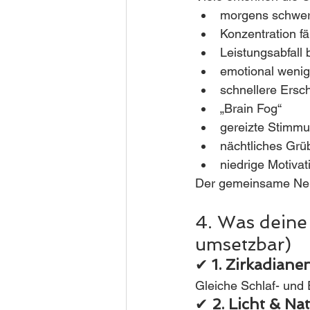
morgens schwe
Konzentration fä
Leistungsabfall
emotional wenige
schnellere Ersc
„Brain Fog“
gereizte Stimm
nächtliches Grü
niedrige Motivat
Der gemeinsame Nen
4. Was deine 
umsetzbar)
✔ 
1. Zirkadiane
Gleiche Schlaf- und 
✔ 
2. Licht & Na