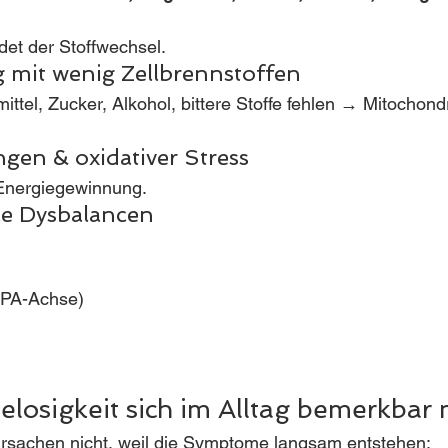
det der Stoffwechsel.
g mit wenig Zellbrennstoffen
ttel, Zucker, Alkohol, bittere Stoffe fehlen → Mitochond
gen & oxidativer Stress
 Energiegewinnung.
le Dysbalancen
HPA-Achse)
elosigkeit sich im Alltag bemerkbar
Ursachen nicht, weil die Symptome langsam entstehen: