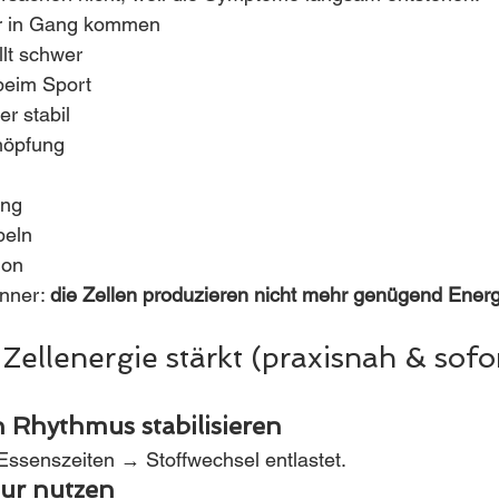
r in Gang kommen
llt schwer
 beim Sport
r stabil
höpfung
ung
beln
ion
ner: 
die Zellen produzieren nicht mehr genügend Energ
Zellenergie stärkt (praxisnah & sofor
n Rhythmus stabilisieren
Essenszeiten → Stoffwechsel entlastet.
tur nutzen