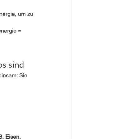
)
Energie, um zu 
energie = 
s sind
einsam: Sie 
, Eisen, 