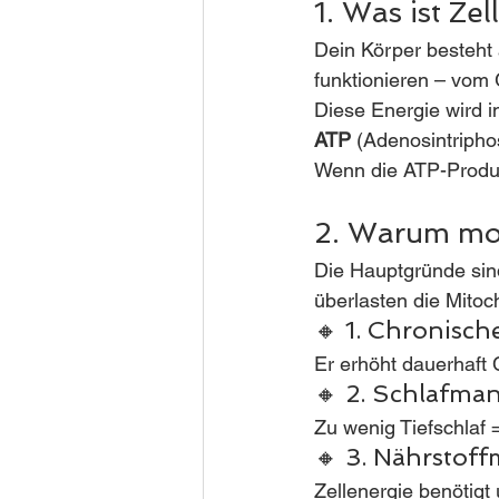
1. Was ist Ze
Dein Körper besteht 
funktionieren – vom
Diese Energie wird i
ATP
 (Adenosintripho
Wenn die ATP-Produk
2. Warum mod
Die Hauptgründe sin
überlasten die Mitoc
🔸 1. Chronisch
Er erhöht dauerhaft
🔸 2. Schlafma
Zu wenig Tiefschlaf 
🔸 3. Nährstof
Zellenergie benötigt u