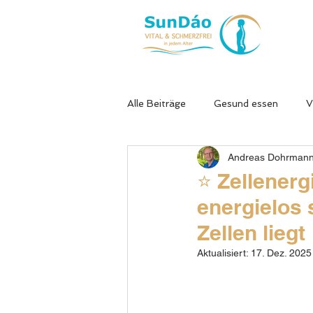
Alle Beiträge
Gesund essen
V
Andreas Dohrman
Dorntherapie
Neurodegenera
⭐ Zellener
energielos 
Schmunzelecke
Longevity od
Zellen liegt
Aktualisiert:
17. Dez. 2025
Stress & Energie
Ernährung 