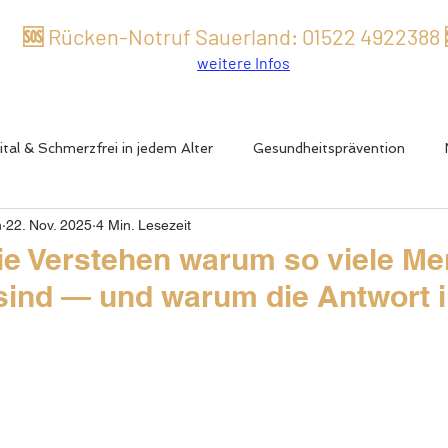
🆘 Rücken-Notruf Sauerland:
01522 49
22
388
weitere Infos
ital & Schmerzfrei in jedem Alter
Gesundheitsprävention
n
22. Nov. 2025
4 Min. Lesezeit
tive Erkrankungen
Männergesundheit
Rücken- & Gelenk
gie Verstehen warum so viele M
sind — und warum die Antwort 
er auch Langlebigkeit
Testosteronmangel
Energie, Schla
& Mikronährstoffe
Biohacking & Hormone
Frau & Hormon