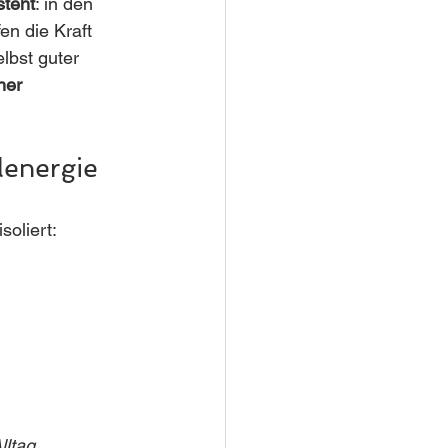
steht
: in den 
en die Kraft 
lbst guter 
ner 
lenergie 
isoliert:
lltag.