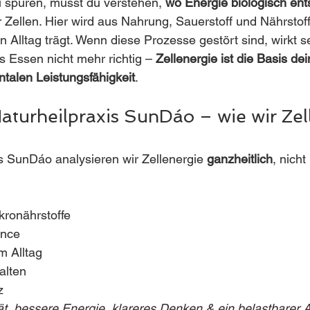
 spüren, musst du verstehen, 
wo Energie biologisch ent
 Zellen. Hier wird aus Nahrung, Sauerstoff und Nährstoff
 Alltag trägt. Wenn diese Prozesse gestört sind, wirkt se
 Essen nicht mehr richtig – 
Zellenergie ist die Basis dei
talen Leistungsfähigkeit
.
Naturheilpraxis SunDáo – wie wir Zel
is SunDáo analysieren wir Zellenergie 
ganzheitlich
, nicht 
ronährstoffe
ance
m Alltag
alten
z
ät, bessere Energie, klareres Denken & ein belastbarer A