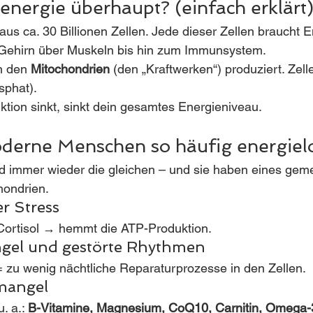
llenergie überhaupt? (einfach erklärt
aus ca. 30 Billionen Zellen. Jede dieser Zellen braucht 
 Gehirn über Muskeln bis hin zum Immunsystem.
n den 
Mitochondrien
 (den „Kraftwerken“) produziert. Zell
sphat).
tion sinkt, sinkt dein gesamtes Energieniveau.
erne Menschen so häufig energielo
d immer wieder die gleichen – und sie haben eines gem
hondrien.
er Stress
 Cortisol → hemmt die ATP-Produktion.
ngel und gestörte Rhythmen
= zu wenig nächtliche Reparaturprozesse in den Zellen.
fmangel
. a.: 
B-Vitamine, Magnesium, CoQ10, Carnitin, Omega-3