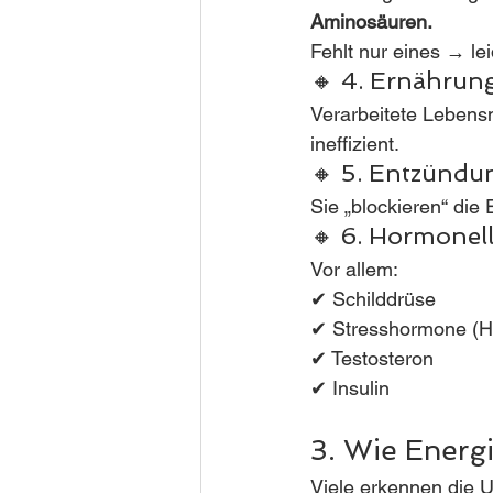
Aminosäuren.
Fehlt nur eines → lei
🔸 4. Ernährun
Verarbeitete Lebensmi
ineffizient.
🔸 5. Entzündun
Sie „blockieren“ die
🔸 6. Hormonel
Vor allem:
✔ Schilddrüse
✔ Stresshormone (
✔ Testosteron
✔ Insulin
3. Wie Energi
Viele erkennen die 