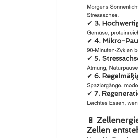
Morgens Sonnenlicht
Stressachse.
✔ 
3. Hochwerti
Gemüse, proteinreich,
✔ 
4. Mikro-Pau
90-Minuten-Zyklen b
✔ 
5. Stressachs
Atmung, Naturpausen
✔ 
6. Regelmäß
Spaziergänge, moder
✔ 
7. Regenerat
Leichtes Essen, weni
🔋 
Zellenergi
Zellen entste