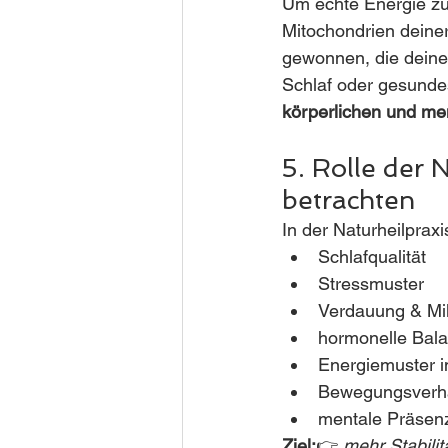
Um echte Energie zu
Mitochondrien deiner
gewonnen, die deinen
Schlaf oder gesundes
körperlichen und men
5. Rolle der 
betrachten
In der Naturheilprax
Schlafqualität
Stressmuster
Verdauung & Mik
hormonelle Bal
Energiemuster i
Bewegungsverh
mentale Präsen
Ziel:
👉 
mehr Stabilit