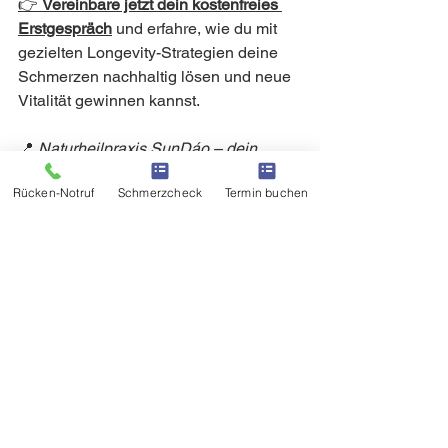
👉 
Vereinbare jetzt dein kostenfreies 
Erstgespräch
und erfahre, wie du mit 
gezielten Longevity-Strategien deine 
Schmerzen nachhaltig lösen und neue 
Vitalität gewinnen kannst.
📍 
Naturheilpraxis SunDáo – dein 
Zentrum für ganzheitliche 
Rücken-Notruf
Schmerzcheck
Termin buchen
Schmerztherapie, Hormonelle Balance 
& Regeneration in Hemer.
Möchtest du deine Gesundheit 
ganzheitlich stärken und wieder mehr 
Energie, Klarheit und Balance in 
deinen Alltag bringen? In der 
Naturheilpraxis SunDáo begleite ich 
Menschen dabei, Stress, 
Schlafrhythmus, Stoffwechsel- und 
Hormonprozesse nachhaltig zu 