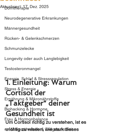
Aktualisiert:
17. Dez. 2025
Dorntherapie
Neurodegenerative Erkrankungen
Männergesundheit
Rücken- & Gelenkschmerzen
Schmunzelecke
Longevity oder auch Langlebigkeit
Testosteronmangel
Energie, Schlaf & Stressregulation
1. Einleitung: Warum 
Stress & Energie
Cortisol der 
Ernährung & Mikronährstoffe
„Taktgeber“ deiner 
Biohacking & Hormone
Gesundheit ist
Frau & Hormonbalance
Um Cortisol richtig zu verstehen, ist es 
wichtig zu wissen, wie stark dieses 
👉 Mikronährstoffe & Zellgesundheit