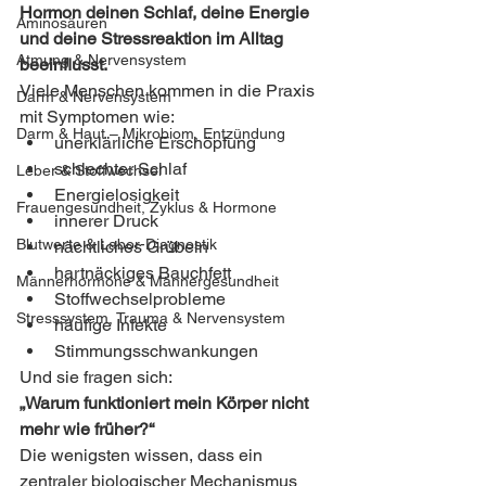
Hormon deinen Schlaf, deine Energie 
Aminosäuren
und deine Stressreaktion im Alltag 
Atmung & Nervensystem
beeinflusst.
Viele Menschen kommen in die Praxis 
Darm & Nervensystem
mit Symptomen wie:
Darm & Haut – Mikrobiom, Entzündung
unerklärliche Erschöpfung
schlechter Schlaf
Leber & Stoffwechsel
Energielosigkeit
Frauengesundheit, Zyklus & Hormone
innerer Druck
Blutwerte & Labor-Diagnostik
nächtliches Grübeln
hartnäckiges Bauchfett
Männerhormone & Männergesundheit
Stoffwechselprobleme
Stresssystem, Trauma & Nervensystem
häufige Infekte
Stimmungsschwankungen
Und sie fragen sich:
„Warum funktioniert mein Körper nicht 
mehr wie früher?“
Die wenigsten wissen, dass ein 
zentraler biologischer Mechanismus 