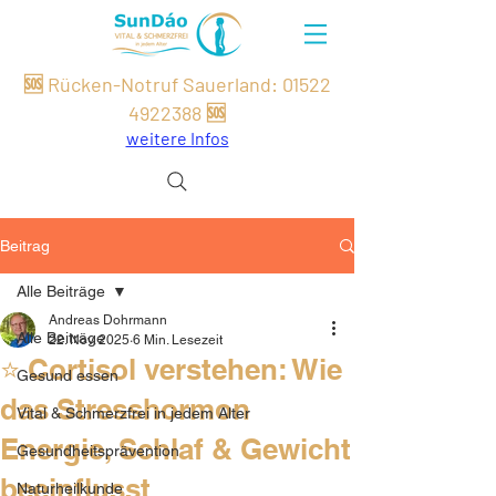
🆘 Rücken-Notruf Sauerland:
01522
49
22
388
🆘
weitere Infos
Beitrag
Alle Beiträge
Andreas Dohrmann
Alle Beiträge
22. Nov. 2025
6 Min. Lesezeit
⭐ Cortisol verstehen: Wie
Gesund essen
das Stresshormon
Vital & Schmerzfrei in jedem Alter
Energie, Schlaf & Gewicht
Gesundheitsprävention
beeinflusst
Naturheilkunde