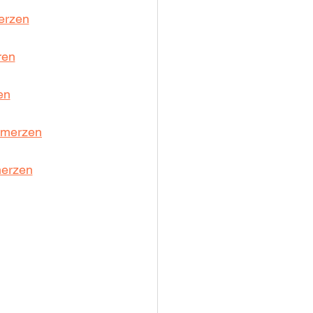
erzen
ren
en
hmerzen
merzen