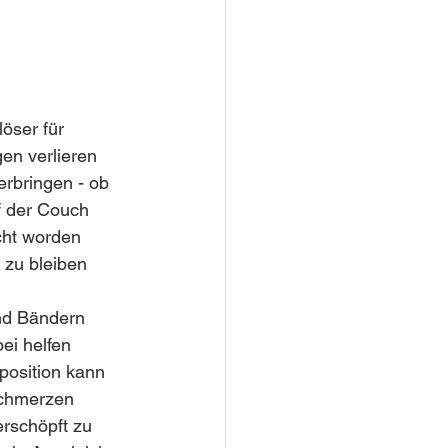
öser für 
en verlieren 
erbringen - ob 
 der Couch 
cht worden 
 zu bleiben 
nd Bändern 
ei helfen 
position kann 
Schmerzen 
erschöpft zu 