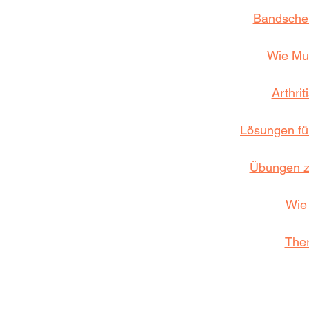
Bandschei
Wie Mu
Arthri
Lösungen fü
Übungen z
Wie
Ther