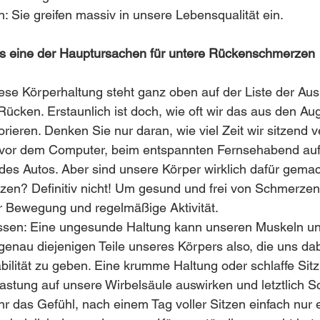
n: Sie greifen massiv in unsere Lebensqualität ein.
ls eine der Hauptursachen für untere Rückenschmerzen
se Körperhaltung steht ganz oben auf der Liste der Ausl
ücken. Erstaunlich ist doch, wie oft wir das aus den Aug
rieren. Denken Sie nur daran, wie viel Zeit wir sitzend v
 vor dem Computer, beim entspannten Fernsehabend auf
des Autos. Aber sind unsere Körper wirklich dafür gema
itzen? Definitiv nicht! Um gesund und frei von Schmerzen
r Bewegung und regelmäßige Aktivität.
essen: Eine ungesunde Haltung kann unseren Muskeln u
genau diejenigen Teile unseres Körpers also, die uns dab
lität zu geben. Eine krumme Haltung oder schlaffe Sitz
lastung auf unsere Wirbelsäule auswirken und letztlich 
hr das Gefühl, nach einem Tag voller Sitzen einfach nur 