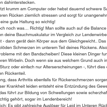
n dahinterstecken.
u sitzt krumm am Computer oder hebst dauernd schwere S
eren Rücken ziemlich stressen und sorgt für unangeneh
ine gute Haltung so wichtig!
ch noch was… Richtig! Man sollte auch auf die Balance 
n deine Bauchmuskulatur im Vergleich zur Lendenwirbe
st - dann gerät dein Körper aus dem Gleichgewicht.. Das
blöden Schmerzen im unterem Teil deines Rückens. Also,
Probleme mit den Bandscheiben! Diese kleinen Dinger fun
eren Wirbeln. Doch wenn sie aus welchem Grund auch i
turz oder einfach nur Alterserscheinungen -, führt dies o
n Rückenteil.
ng, dass Arthritis ebenfalls für Rückenschmerzen sorge
eser Krankheit leiden entsteht eine Entzündung des Gew
as führt zur Bildung von Schwellungen sowie scherzhaf
chtig gehört, sogar im Lendenbereich!
tlich: Es gibt zahlreiche Auslöser für Leid im Unteren Rü