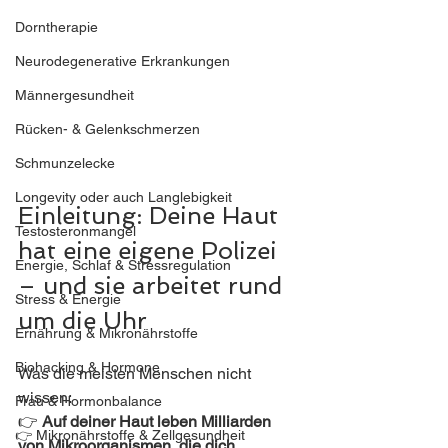
Dorntherapie
Neurodegenerative Erkrankungen
Männergesundheit
Rücken- & Gelenkschmerzen
Schmunzelecke
Longevity oder auch Langlebigkeit
Einleitung: Deine Haut 
Testosteronmangel
hat eine eigene Polizei 
Energie, Schlaf & Stressregulation
– und sie arbeitet rund 
Stress & Energie
um die Uhr
Ernährung & Mikronährstoffe
Biohacking & Hormone
Was die meisten Menschen nicht 
wissen:
Frau & Hormonbalance
👉 
Auf deiner Haut leben Milliarden 
👉 Mikronährstoffe & Zellgesundheit
von Mikroorganismen, die dich 