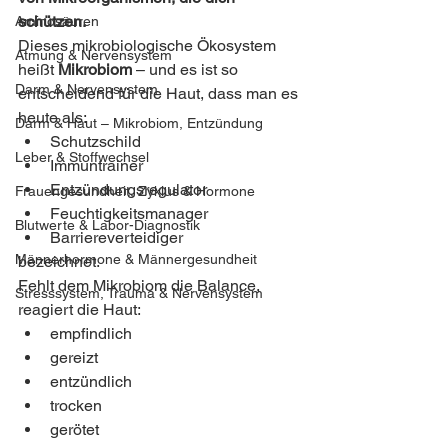
schützen.
Aminosäuren
Dieses mikrobiologische Ökosystem 
Atmung & Nervensystem
heißt 
Mikrobiom
 – und es ist so 
Darm & Nervensystem
entscheidend für die Haut, dass man es 
heute als:
Darm & Haut – Mikrobiom, Entzündung
Schutzschild
Leber & Stoffwechsel
Immuntrainer
Entzündungsregulator
Frauengesundheit, Zyklus & Hormone
Feuchtigkeitsmanager
Blutwerte & Labor-Diagnostik
Barriereverteidiger
Männerhormone & Männergesundheit
bezeichnet.
Fehlt dem Mikrobiom die Balance, 
Stresssystem, Trauma & Nervensystem
reagiert die Haut:
empfindlich
gereizt
entzündlich
trocken
gerötet