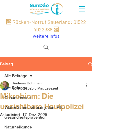
🆘 Rücken-Notruf Sauerland:
01522
49
22
388
🆘
weitere Infos
Beitrag
Alle Beiträge
Andreas Dohrmann
Alle Beiträge
26. Nov. 2025
5 Min. Lesezeit
Mikrobiom: Die
Gesund essen
unsichtbare Hautpolizei
Vital & Schmerzfrei in jedem Alter
Aktualisiert:
17. Dez. 2025
Gesundheitsprävention
Naturheilkunde