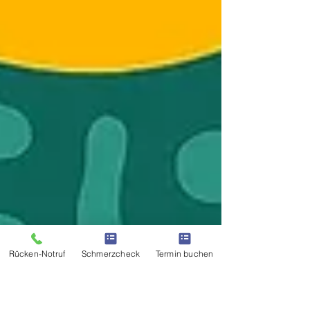
Rücken-Notruf
Schmerzcheck
Termin buchen