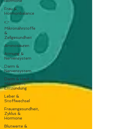
Hormone
Frau &
Hormonbalance
👉
Mikronährstoffe
&
Zellgesundheit
Aminosäuren
Atmung &
Nervensystem
Darm &
Nervensystem
Darm & Haut –
Mikrobiom,
Entzündung
Leber &
Stoffwechsel
Frauengesundheit,
Zyklus &
Hormone
Blutwerte &