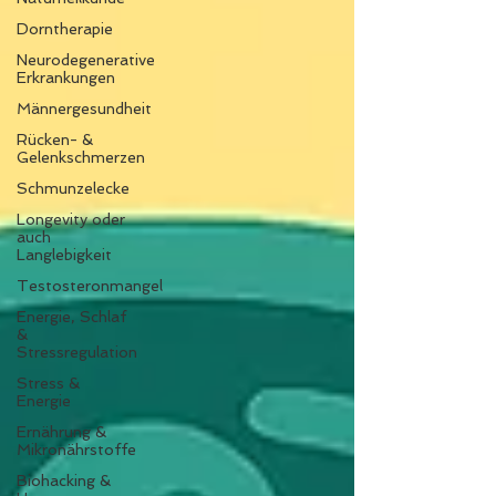
Dorntherapie
Neurodegenerative
Erkrankungen
Männergesundheit
Rücken- &
Gelenkschmerzen
Schmunzelecke
Longevity oder
auch
Langlebigkeit
Testosteronmangel
Energie, Schlaf
&
Stressregulation
Stress &
Energie
Ernährung &
Mikronährstoffe
Biohacking &