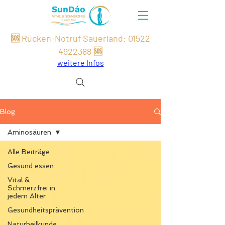
🆘 Rücken-Notruf Sauerland:
01522
49
22
388
🆘
weitere Infos
Blog
Aminosäuren
Alle Beiträge
Gesund essen
Vital &
Schmerzfrei in
jedem Alter
Gesundheitsprävention
Naturheilkunde