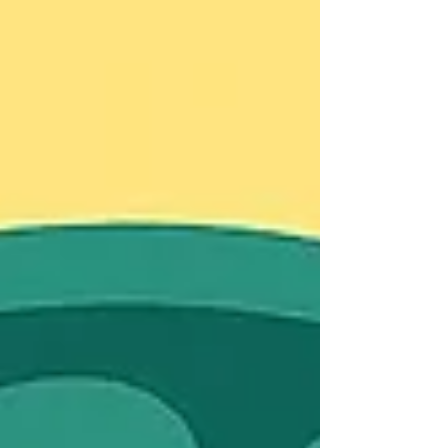
Rampenlicht stehen, spielt L-Serin eine
entscheidende Rolle in: Zellmembranbildung
Nervensystem & Myelinsynthese
Neurotransmitter-Vorstufen (z. B. Glycin)
Aminosäurenstoffwechsel Methylierung & Ein-
Kohlenstoff-Stoffwechsel Stress-, Energie- &
Regenerationsprozessen