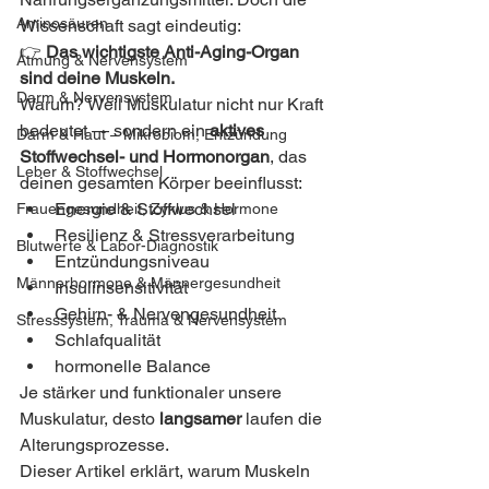
Aminosäuren
Wissenschaft sagt eindeutig:
👉 
Das wichtigste Anti-Aging-Organ 
Atmung & Nervensystem
sind deine Muskeln.
Darm & Nervensystem
Warum? Weil Muskulatur nicht nur Kraft 
bedeutet — sondern ein 
aktives 
Darm & Haut – Mikrobiom, Entzündung
Stoffwechsel- und Hormonorgan
, das 
Leber & Stoffwechsel
deinen gesamten Körper beeinflusst:
Energie & Stoffwechsel
Frauengesundheit, Zyklus & Hormone
Resilienz & Stressverarbeitung
Blutwerte & Labor-Diagnostik
Entzündungsniveau
Männerhormone & Männergesundheit
Insulinsensitivität
Gehirn- & Nervengesundheit
Stresssystem, Trauma & Nervensystem
Schlafqualität
hormonelle Balance
Je stärker und funktionaler unsere 
Muskulatur, desto 
langsamer
 laufen die 
Alterungsprozesse.
Dieser Artikel erklärt, warum Muskeln 