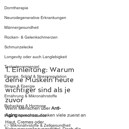
Dorntherapie
Neurodegenerative Erkrankungen
Männergesundheit
Rücken- & Gelenkschmerzen
Schmunzelecke
Longevity oder auch Langlebigkeit
Testosteronmangel
1. Einleitung: Warum 
Energie, Schlaf & Stressregulation
deine Muskeln heute 
Stress & Energie
wichtiger sind als je 
Ernährung & Mikronährstoffe
zuvor
Biohacking & Hormone
Wenn Menschen über 
Anti-
Aging
 sprechen, denken viele zuerst an 
Frau & Hormonbalance
Haut, Cremes oder 
👉 Mikronährstoffe & Zellgesundheit
Nahrungsergänzungsmittel. Doch die 