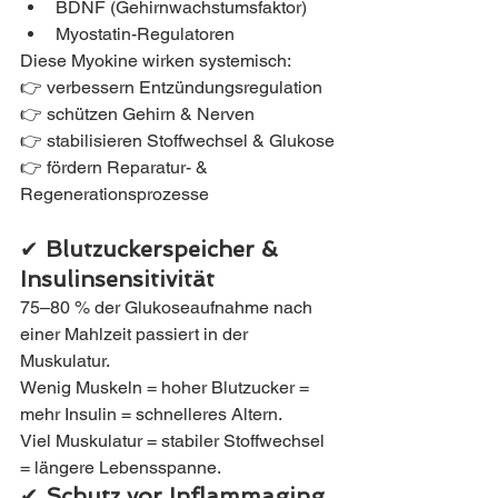
BDNF (Gehirnwachstumsfaktor)
Myostatin-Regulatoren
Diese Myokine wirken systemisch:
👉 verbessern Entzündungsregulation
👉 schützen Gehirn & Nerven
👉 stabilisieren Stoffwechsel & Glukose
👉 fördern Reparatur- & 
Regenerationsprozesse
✔ 
Blutzuckerspeicher & 
Insulinsensitivität
75–80 % der Glukoseaufnahme nach 
einer Mahlzeit passiert in der 
Muskulatur.
Wenig Muskeln = hoher Blutzucker = 
mehr Insulin = schnelleres Altern.
Viel Muskulatur = stabiler Stoffwechsel 
= längere Lebensspanne.
✔ 
Schutz vor Inflammaging