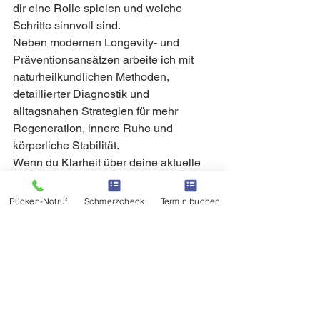
dir eine Rolle spielen und welche 
Schritte sinnvoll sind.
Neben modernen Longevity- und 
Präventionsansätzen arbeite ich mit 
naturheilkundlichen Methoden, 
detaillierter Diagnostik und 
alltagsnahen Strategien für mehr 
Regeneration, innere Ruhe und 
körperliche Stabilität.
Wenn du Klarheit über deine aktuelle 
Situation gewinnen möchtest, lade ich 
dich herzlich zu einem unverbindlichen 
Rücken-Notruf
Schmerzcheck
Termin buchen
Kennenlerntermin ein. Gemeinsam 
entwickeln wir einen Weg, der dich 
zurück zu mehr Energie, 
Ausgeglichenheit und Lebensqualität 
führt.
Ich freue mich darauf, dich auf deinem 
Weg zu unterstützen.