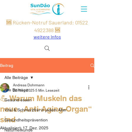
🆘 Rücken-Notruf Sauerland:
01522
49
22
388
🆘
weitere Infos
Beitrag
Alle Beiträge
Andreas Dohrmann
Alle Beiträge
22. Nov. 2025
5 Min. Lesezeit
💪 Warum Muskeln das
Gesund essen
neue „Anti-Aging-Organ“
Vital & Schmerzfrei in jedem Alter
sind
Gesundheitsprävention
Aktualisiert:
17. Dez. 2025
Naturheilkunde