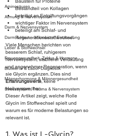
Baustein für Proteine
Aminosäuren
Bestandteil von Kollagen
beteiligt an Entgiftungsvorgängen
Atmung & Nervensystem
wichtiger Faktor im Nervensystem
Darm & Nervensystem
beteiligt am Schlaf- und 
Regenerationsstoffwechsel
Darm & Haut – Mikrobiom, Entzündung
Viele Menschen berichten von 
Leber & Stoffwechsel
besserem Schlaf, ruhigerem 
Frauengesundheit, Zyklus & Hormone
Nervensystem, stabilerer Verdauung 
und angenehmer Regeneration, wenn 
Blutwerte & Labor-Diagnostik
sie Glycin ergänzen. Dies sind 
Männerhormone & Männergesundheit
Erfahrungswerte
, keine 
Heilversprechen.
Stresssystem, Trauma & Nervensystem
Dieser Artikel zeigt, welche Rolle 
Glycin im Stoffwechsel spielt und 
warum es für moderne Belastungen so 
relevant ist.
1. Was ist L-Glycin?