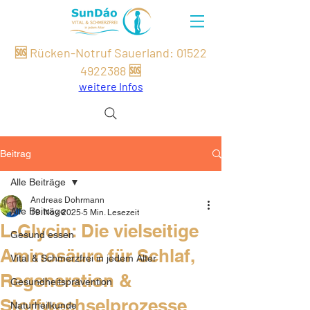
🆘 Rücken-Notruf Sauerland:
01522
49
22
388
🆘
weitere Infos
Beitrag
Alle Beiträge
Andreas Dohrmann
Alle Beiträge
19. Nov. 2025
5 Min. Lesezeit
L-Glycin: Die vielseitige
Gesund essen
Aminosäure für Schlaf,
Vital & Schmerzfrei in jedem Alter
Regeneration &
Gesundheitsprävention
Stoffwechselprozesse
Naturheilkunde