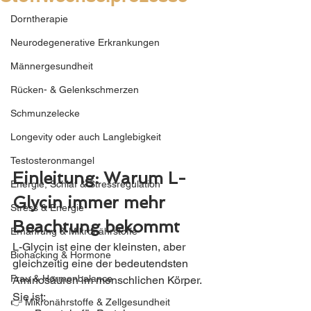
Dorntherapie
Neurodegenerative Erkrankungen
Männergesundheit
Rücken- & Gelenkschmerzen
Schmunzelecke
Longevity oder auch Langlebigkeit
Testosteronmangel
Einleitung: Warum L-
Energie, Schlaf & Stressregulation
Glycin immer mehr 
Stress & Energie
Beachtung bekommt
Ernährung & Mikronährstoffe
L-Glycin ist eine der kleinsten, aber 
Biohacking & Hormone
gleichzeitig eine der bedeutendsten 
Frau & Hormonbalance
Aminosäuren im menschlichen Körper. 
Sie ist:
👉 Mikronährstoffe & Zellgesundheit