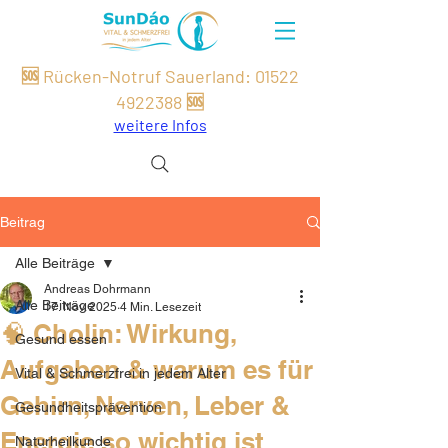
🆘 Rücken-Notruf Sauerland:
01522
49
22
388
🆘
weitere Infos
Beitrag
Alle Beiträge
Andreas Dohrmann
Alle Beiträge
17. Nov. 2025
4 Min. Lesezeit
🧠 Cholin: Wirkung,
Gesund essen
Aufgaben & warum es für
Vital & Schmerzfrei in jedem Alter
Gehirn, Nerven, Leber &
Gesundheitsprävention
Energie so wichtig ist
Naturheilkunde