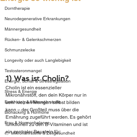
Dorntherapie
Neurodegenerative Erkrankungen
Männergesundheit
Rücken- & Gelenkschmerzen
Schmunzelecke
Longevity oder auch Langlebigkeit
Testosteronmangel
1) Was ist Cholin? 
Energie, Schlaf & Stressregulation
Cholin ist ein essenzieller 
Stress & Energie
Mikronährstoff, den dein Körper nur in 
Ernährung & Mikronährstoffe
sehr kleinen Mengen selbst bilden 
kann – der Großteil muss über die 
Biohacking & Hormone
Ernährung zugeführt werden. Es gehört 
Frau & Hormonbalance
funktionell zu den B-Vitaminen und ist 
ein zentraler Baustein für:
👉 Mikronährstoffe & Zellgesundheit