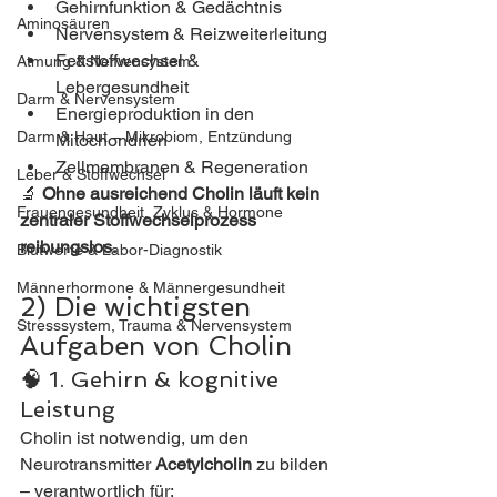
Gehirnfunktion & Gedächtnis
Aminosäuren
Nervensystem & Reizweiterleitung
Fettstoffwechsel & 
Atmung & Nervensystem
Lebergesundheit
Darm & Nervensystem
Energieproduktion in den 
Darm & Haut – Mikrobiom, Entzündung
Mitochondrien
Zellmembranen & Regeneration
Leber & Stoffwechsel
🔬 
Ohne ausreichend Cholin läuft kein 
Frauengesundheit, Zyklus & Hormone
zentraler Stoffwechselprozess 
reibungslos.
Blutwerte & Labor-Diagnostik
Männerhormone & Männergesundheit
2) Die wichtigsten 
Stresssystem, Trauma & Nervensystem
Aufgaben von Cholin
🧠 1. Gehirn & kognitive 
Leistung
Cholin ist notwendig, um den 
Neurotransmitter 
Acetylcholin
 zu bilden 
– verantwortlich für: