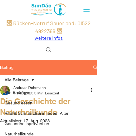
🆘 Rücken-Notruf Sauerland:
01522
49
22
388
🆘
weitere Infos
Beitrag
Alle Beiträge
Andreas Dohrmann
Alle Beiträge
4. Feb. 2023
3 Min. Lesezeit
Die Geschichte der
Gesund essen
Naturheilkunde
Vital & Schmerzfrei in jedem Alter
Aktualisiert:
17. Aug. 2023
Gesundheitsprävention
Naturheilkunde