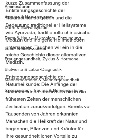
kurze Zusammenfassung der 
Aminosäuren
Entstehungsgeschichte der 
Atmung & Nervensystem
Naturheilkunde geben und die 
Bedeutung traditioneller Heilsysteme 
Darm & Nervensystem
wie Ayurveda, traditionelle chinesische 
Darm & Haut – Mikrobiom, Entzündung
Medizin und indigene Heilmethoden 
untersuchen. Tauchen wir ein in die 
Leber & Stoffwechsel
reiche Geschichte dieser alternativen 
Frauengesundheit, Zyklus & Hormone
Medizin.
Blutwerte & Labor-Diagnostik
Entstehungsgeschichte der 
Männerhormone & Männergesundheit
Naturheilkunde: Die Anfänge der 
Stresssystem, Trauma & Nervensystem
Naturheilkunde lassen sich bis in die 
frühesten Zeiten der menschlichen 
Zivilisation zurückverfolgen. Bereits vor 
Tausenden von Jahren erkannten 
Menschen die Heilkraft der Natur und 
begannen, Pflanzen und Kräuter für 
ihre gesundheitlichen Vorteile zu 