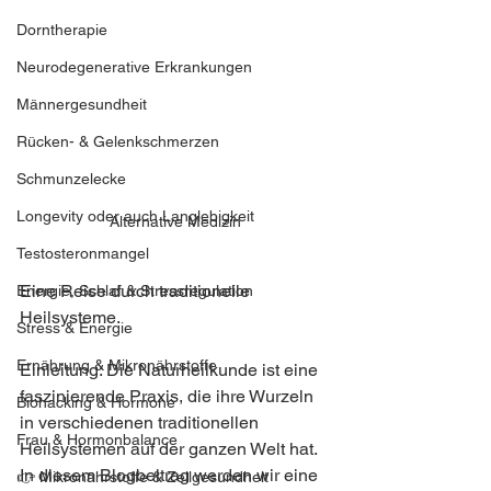
Dorntherapie
Neurodegenerative Erkrankungen
Männergesundheit
Rücken- & Gelenkschmerzen
Schmunzelecke
Longevity oder auch Langlebigkeit
Alternative Medizin
Testosteronmangel
Eine Reise durch traditionelle 
Energie, Schlaf & Stressregulation
Heilsysteme.
Stress & Energie
Ernährung & Mikronährstoffe
Einleitung: Die Naturheilkunde ist eine 
faszinierende Praxis, die ihre Wurzeln 
Biohacking & Hormone
in verschiedenen traditionellen 
Frau & Hormonbalance
Heilsystemen auf der ganzen Welt hat. 
In diesem Blogbeitrag werden wir eine 
👉 Mikronährstoffe & Zellgesundheit