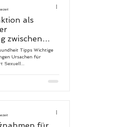
sezeit
ktion als
er
 zwischen
erzinfarkt
it Tipps Wichtige
hen für
Erektionsstörungen erklärt Sexuell...
ezeit
ßnahmen für