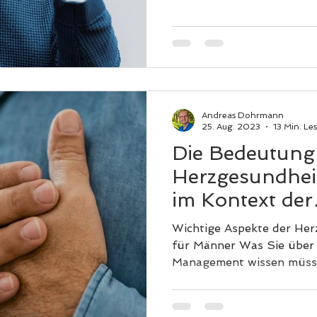
Andreas Dohrmann
25. Aug. 2023
13 Min. Les
Die Bedeutung
Herzgesundhei
im Kontext der
Männergesund
Wichtige Aspekte der Her
für Männer Was Sie über Bluthochdruck
Management wissen müssen Die Rolle
Cholesterin...