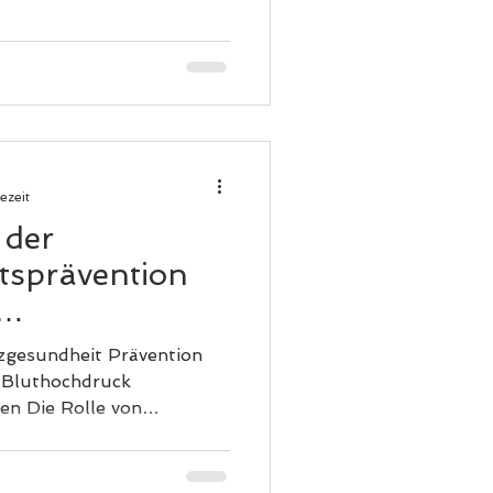
ezeit
 der
tsprävention
heit
zgesundheit Prävention
 von