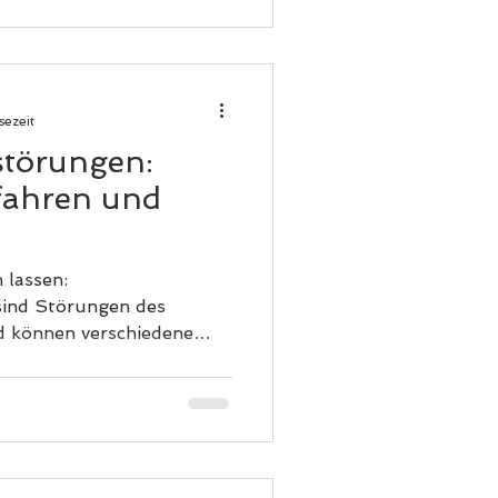
sezeit
törungen:
fahren und
 lassen:
ind Störungen des
d können verschiedene