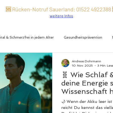
🆘 Rücken-Notruf Sauerland:
01522 49
22
388
weitere Infos
ital & Schmerzfrei in jedem Alter
Gesundheitsprävention
tive Erkrankungen
Männergesundheit
Rücken- & Gelenk
Andreas Dohrmann
10. Nov. 2025
3 Min. Lese
🧬 Wie Schlaf 
er auch Langlebigkeit
Testosteronmangel
Energie, Schla
deine Energie 
Wissenschaft h
männlicher Vita
& Mikronährstoffe
Biohacking & Hormone
Frau & Hormon
🌙 Wenn der Akku leer ist
reicht Du kennst das viell