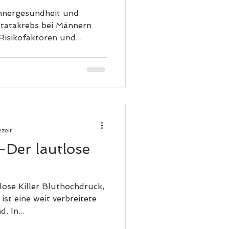
s
nnergesundheit und
vorgebeugt werden kann Risikofaktoren und...
ezeit
-Der lautlose
ose Killer Bluthochdruck,
st eine weit verbreitete
. In...