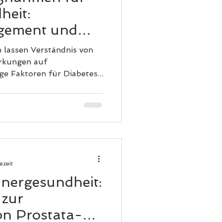
eit:
gement und
 lassen Verständnis von
irkungen auf
undheit Wichtige Faktoren für Diabetes...
ezeit
nnergesundheit:
 zur
n Prostata-