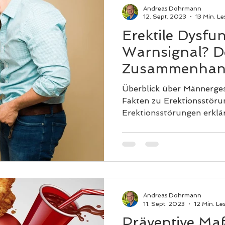
Andreas Dohrmann
12. Sept. 2023
13 Min. Le
Erektile Dysfun
Warnsignal? D
Zusammenhang
Impotenz und H
Überblick über Männergesundhe
Fakten zu Erektionsstörungen Ursac
Andreas Dohrmann
11. Sept. 2023
12 Min. Les
Präventive Ma