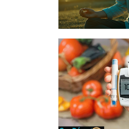
👉 Mikronährstoffe & Zellgesundh
Darm & Haut – Mikrobiom, Entzü
Blutwerte & Labor-Diagnostik