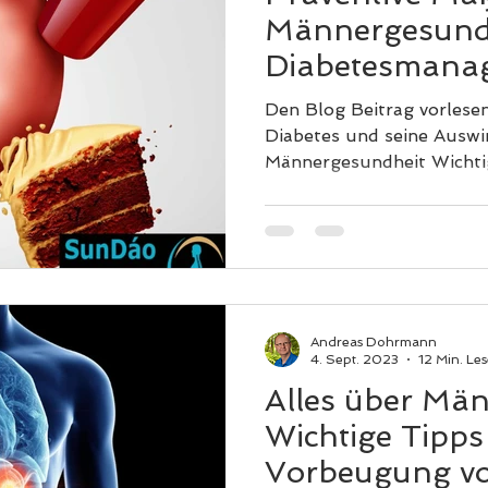
Männergesundh
Diabetesmana
Prävention
Den Blog Beitrag vorlesen
Diabetes und seine Ausw
Männerges
Andreas Dohrmann
4. Sept. 2023
12 Min. Les
Alles über Mä
Wichtige Tipps
Vorbeugung vo