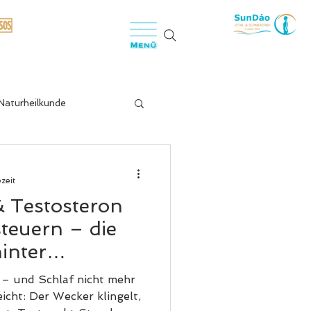
🆘
Naturheilkunde
schmerzen
zeit
& Testosteron
f & Stressregulation
steuern – die
inter
lität
balance
 – und Schlaf nicht mehr
eicht: Der Wecker klingelt,