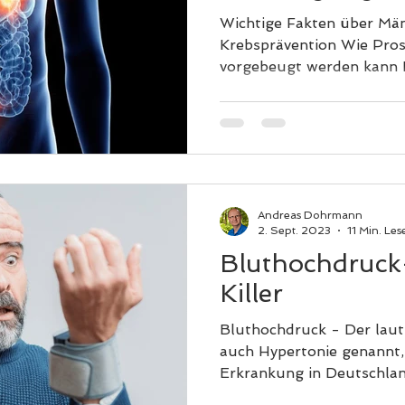
und Darmkreb
Wichtige Fakten über Mä
Krebsprävention Wie Prostatakrebs bei Männern
Andreas Dohrmann
2. Sept. 2023
11 Min. Les
Bluthochdruck
Killer
Bluthochdruck - Der lautl
auch Hypertonie genannt, i
Erkrankung in Deutschland