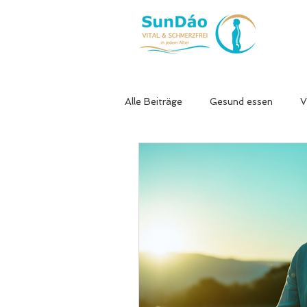
Alle Beiträge
Gesund essen
V
Dorntherapie
Neurodegenera
Schmunzelecke
Longevity od
Stress & Energie
Ernährung 