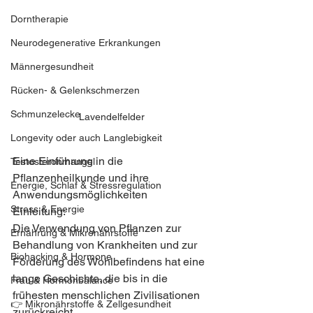
Dorntherapie
Neurodegenerative Erkrankungen
Männergesundheit
Rücken- & Gelenkschmerzen
Schmunzelecke
Lavendelfelder
Longevity oder auch Langlebigkeit
Eine Einführung in die 
Testosteronmangel
Pflanzenheilkunde und ihre 
Energie, Schlaf & Stressregulation
Anwendungsmöglichkeiten
Stress & Energie
Einleitung: 
Die Verwendung von Pflanzen zur 
Ernährung & Mikronährstoffe
Behandlung von Krankheiten und zur 
Biohacking & Hormone
Förderung des Wohlbefindens hat eine 
lange Geschichte, die bis in die 
Frau & Hormonbalance
frühesten menschlichen Zivilisationen 
👉 Mikronährstoffe & Zellgesundheit
zurückreicht. 