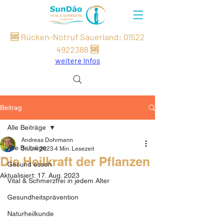
🆘 Rücken-Notruf Sauerland:
01522
49
22
388
🆘
weitere Infos
Beitrag
Alle Beiträge
Andreas Dohrmann
Alle Beiträge
3. Juni 2023
4 Min. Lesezeit
Die Heilkraft der Pflanzen
Gesund essen
Aktualisiert:
17. Aug. 2023
Vital & Schmerzfrei in jedem Alter
Gesundheitsprävention
Naturheilkunde