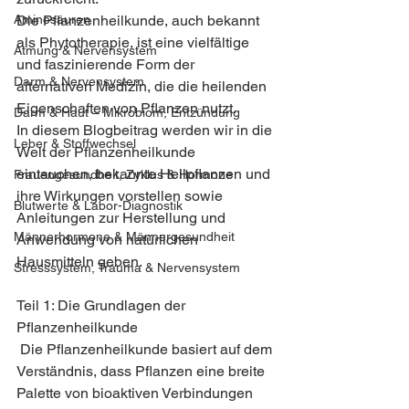
Die Pflanzenheilkunde, auch bekannt 
Aminosäuren
als Phytotherapie, ist eine vielfältige 
Atmung & Nervensystem
und faszinierende Form der 
Darm & Nervensystem
alternativen Medizin, die die heilenden 
Eigenschaften von Pflanzen nutzt. 
Darm & Haut – Mikrobiom, Entzündung
In diesem Blogbeitrag werden wir in die 
Leber & Stoffwechsel
Welt der Pflanzenheilkunde 
eintauchen, bekannte Heilpflanzen und 
Frauengesundheit, Zyklus & Hormone
ihre Wirkungen vorstellen sowie 
Blutwerte & Labor-Diagnostik
Anleitungen zur Herstellung und 
Männerhormone & Männergesundheit
Anwendung von natürlichen 
Hausmitteln geben.
Stresssystem, Trauma & Nervensystem
Teil 1: Die Grundlagen der 
Pflanzenheilkunde
 Die Pflanzenheilkunde basiert auf dem 
Verständnis, dass Pflanzen eine breite 
Palette von bioaktiven Verbindungen 