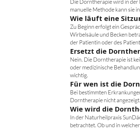
Die Dorntherapie wird in der R
manuelle Methode kann sie i
Wie läuft eine Sitz
Zu Beginn erfolgt ein Gesprä
Wirbelsäule und Becken betrac
der Patientin oder des Patien
Ersetzt die Dornthe
Nein. Die Dorntherapie ist ke
oder medizinische Behandlung
wichtig.
Für wen ist die Dor
Bei bestimmten Erkrankungen,
Dorntherapie nicht angezeigt. 
Wie wird die Dornth
In der Naturheilpraxis SunDáo
betrachtet. Ob und in welcher