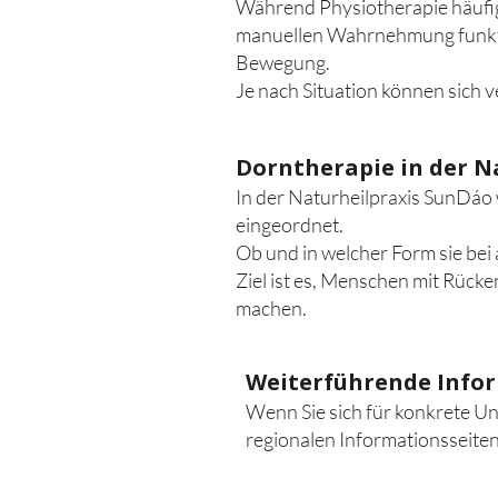
Während Physiotherapie häufig 
manuellen Wahrnehmung funkti
Bewegung.
Je nach Situation können sich 
Dorntherapie in der N
In der Naturheilpraxis SunDáo
eingeordnet.
Ob und in welcher Form sie bei 
Ziel ist es, Menschen mit Rüc
machen.
Weiterführende Info
Wenn Sie sich für konkrete U
regionalen Informationsseiten