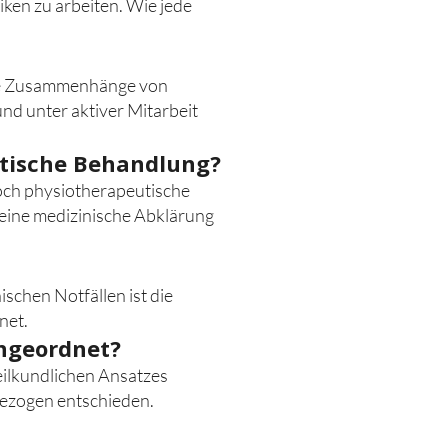
iken zu arbeiten. Wie jede
elle Zusammenhänge von
nd unter aktiver Mitarbeit
eutische Behandlung?
noch physiotherapeutische
 eine medizinische Abklärung
chen Notfällen ist die
net.
ingeordnet?
eilkundlichen Ansatzes
sbezogen entschieden.