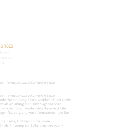
STIGES
ressum
nschutz
akt
inen Informationszwecken und ersetzen
inen Informationszwecken und ersetzen
 oder Behandlung. Texte, Grafiken, Bilder sowie
cht als Anleitung zur Selbstdiagnose oder -
heitlichen Beschwerden stets Ihren Arzt oder
digen Rat aufgrund von Informationen, die Sie
ng. Texte, Grafiken, Bilder sowie
cht als Anleitung zur Selbstdiagnose oder -