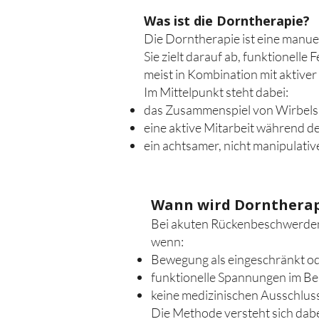
Was ist die Dorntherapie?
Die Dorntherapie ist eine manu
Sie zielt darauf ab, funktionell
meist in Kombination mit aktive
Im Mittelpunkt steht dabei:
das Zusammenspiel von Wirbels
eine aktive Mitarbeit während 
ein achtsamer, nicht manipulativ
Wann wird Dorntherap
Bei akuten Rückenbeschwerden 
wenn:
Bewegung als eingeschränkt od
funktionelle Spannungen im Ber
keine medizinischen Ausschlu
Die Methode versteht sich dabei