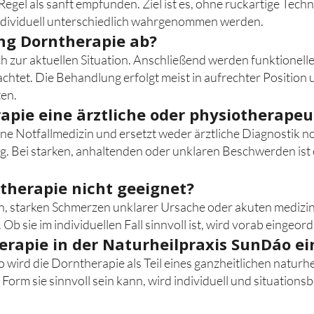
egel als sanft empfunden. Ziel ist es, ohne ruckartige Techn
ndividuell unterschiedlich wahrgenommen werden.
ung Dorntherapie ab?
ch zur aktuellen Situation. Anschließend werden funktion
htet. Die Behandlung erfolgt meist in aufrechter Position u
ten.
rapie eine ärztliche oder physiotherap
ine Notfallmedizin und ersetzt weder ärztliche Diagnostik 
. Bei starken, anhaltenden oder unklaren Beschwerden ist
ntherapie nicht geeignet?
 starken Schmerzen unklarer Ursache oder akuten medizinis
Ob sie im individuellen Fall sinnvoll ist, wird vorab eingeord
erapie in der Naturheilpraxis SunDáo e
 wird die Dorntherapie als Teil eines ganzheitlichen naturh
 Form sie sinnvoll sein kann, wird individuell und situation