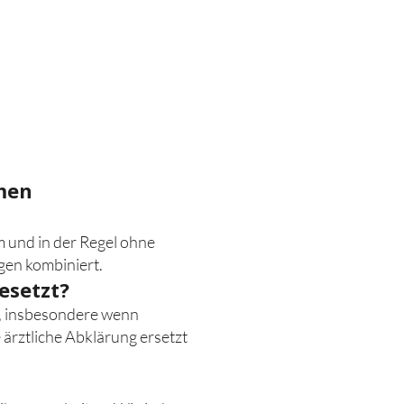
men
m und in der Regel ohne
gen kombiniert.
esetzt?
n, insbesondere wenn
rztliche Abklärung ersetzt