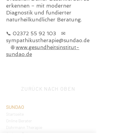
erkennen – mit moderner
Diagnostik und fundierter
naturheilkundlicher Beratung.
📞
02372 55 92 103
✉
sympathikustherapie@sundao.de
🌐
www.gesundheitsinstitut-
sundao.de
ZURÜCK NACH OBEN
SUNDAO
Startseite
Online Berater
Dohrmann Therapie
Andreas Dohrmann