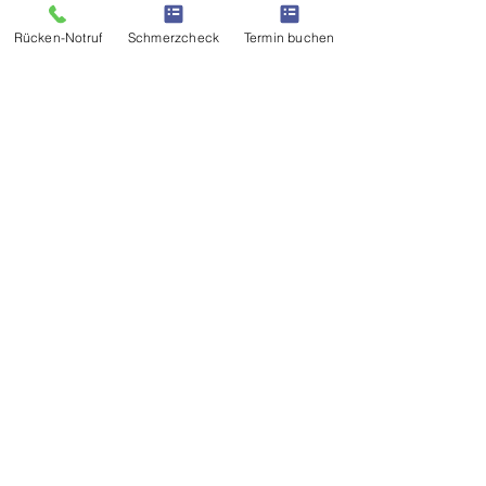
Meinungen
Rücken-Notruf
Schmerzcheck
Termin buchen
LEISTUNGEN
Terminbuchung
SOCHECK
KOSTENFREI
Schmerz- & Vitalcheck
Kostenfreies Beratungsgespräch
Rückruf anfordern
SONSTIGES
Impressum
Datenschutz
Kontakt
© 2026 by SUNDAO
Haftungsausschluss – Medizinische Hinweise
Die bereitgestellten Inhalte dienen