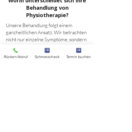
Worin unterscheidet sich Ihre
Behandlung von
Physiotherapie?
Unsere Behandlung folgt einem
ganzheitlichen Ansatz. Wir betrachten
nicht nur einzelne Symptome, sondern
die funktionellen Zusammenhänge im
gesamten Bewegungsapparat –
Rücken-Notruf
Schmerzcheck
Termin buchen
insbesondere zwischen Wirbelsäule,
Becken und Nervensystem. Ziel ist es,
Ursachen zu erkennen und nachhaltig
zu behandeln, statt Beschwerden nur
kurzfristig zu lindern.
🧭
👉 Ihr nächster Schritt zu