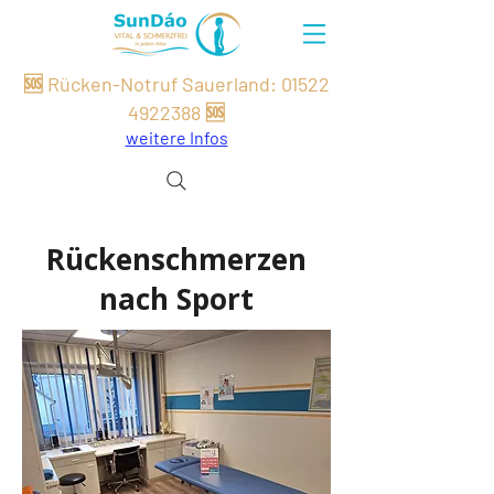
🆘 Rücken-Notruf Sauerland:
01522
49
22
388
🆘
weitere Infos
Rückenschmerzen
nach Sport