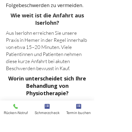
Folgebeschwerden zu vermeiden.
Wie weit ist die Anfahrt aus
Iserlohn?
Aus Iserlohn erreichen Sie unsere
Praxis in Hemer in der Regel innerhalb
von etwa 15–20 Minuten. Viele
Patientinnen und Patienten nehmen
diese kurze Anfahrt bei akuten
Beschwerden bewusst in Kauf.
Worin unterscheidet sich Ihre
Behandlung von
Physiotherapie?
Unsere Behandlung folgt einem
ganzheitlichen Ansatz. Wir betrachten
Rücken-Notruf
Schmerzcheck
Termin buchen
nicht nur einzelne Symptome, sondern
die funktionellen Zusammenhänge im
gesamten Bewegungsapparat –