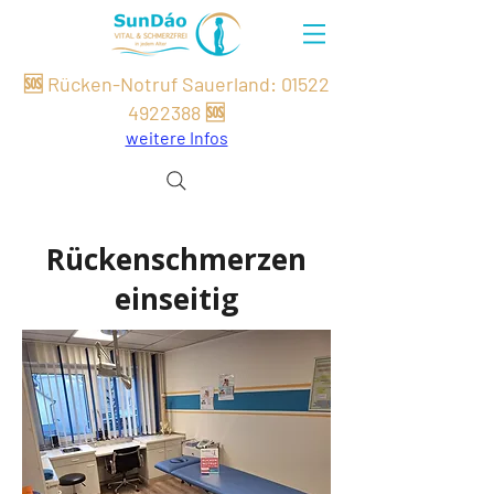
🆘 Rücken-Notruf Sauerland:
01522
49
22
388
🆘
weitere Infos
Rückenschmerzen
einseitig