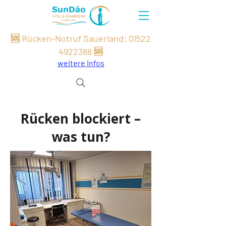
🆘 Rücken-Notruf Sauerland:
01522
49
22
388
🆘
weitere Infos
Rücken blockiert –
was tun?