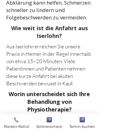
Abklärung kann helfen, Schmerzen
schneller zu lindern und
Folgebeschwerden zu vermeiden.
Wie weit ist die Anfahrt aus
Iserlohn?
Aus Iserlohn erreichen Sie unsere
Praxis in Hemer in der Regel innerhalb
von etwa 15–20 Minuten. Viele
Patientinnen und Patienten nehmen
diese kurze Anfahrt bei akuten
Beschwerden bewusst in Kauf.
Worin unterscheidet sich Ihre
Behandlung von
Physiotherapie?
Unsere Behandlung folgt einem
Rücken-Notruf
Schmerzcheck
Termin buchen
ganzheitlichen Ansatz. Wir betrachten
nicht nur einzelne Symptome, sondern