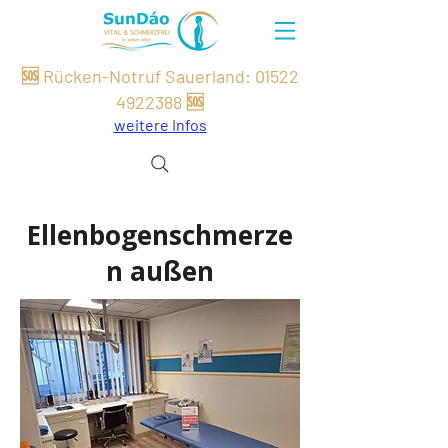
🆘 Rücken-Notruf Sauerland:
01522
49
22
388
🆘
weitere Infos
Ellenbogenschmerze
n außen