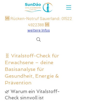
🆘 Rücken-Notruf Sauerland:
01522
49
22
388
🆘
weitere Infos
🧬 Vitalstoff-Check für
Erwachsene – deine
Basisanalyse für
Gesundheit, Energie &
Prävention
🌿 Warum ein Vitalstoff-
Check sinnvoll ist