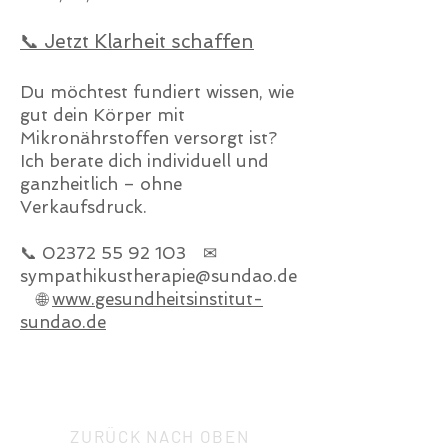
📞 Jetzt Klarheit schaffen
Du möchtest fundiert wissen, wie
gut dein Körper mit
Mikronährstoffen versorgt ist?
Ich berate dich individuell und
ganzheitlich – ohne
Verkaufsdruck.
📞
02372 55 92 103
✉
sympathikustherapie@sundao.de
🌐
www.gesundheitsinstitut-
sundao.de
ZURÜCK NACH OBEN