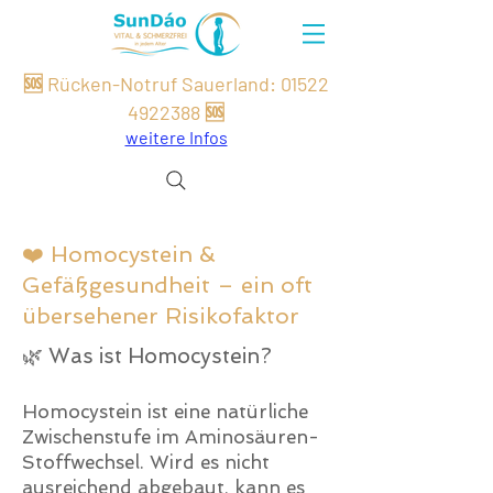
🆘 Rücken-Notruf Sauerland:
01522
49
22
388
🆘
weitere Infos
❤️ Homocystein &
Gefäßgesundheit – ein oft
übersehener Risikofaktor
🌿 Was ist Homocystein?
Homocystein ist eine natürliche
Zwischenstufe im Aminosäuren-
Stoffwechsel. Wird es nicht
ausreichend abgebaut, kann es