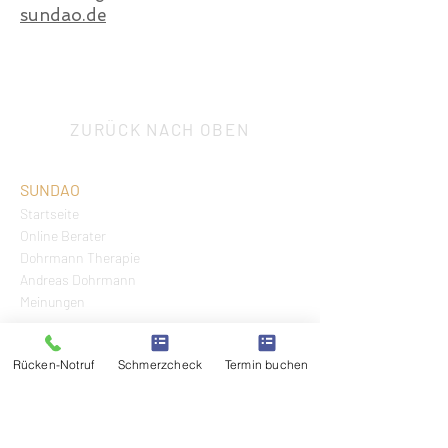
sundao.de
ZURÜCK NACH OBEN
SUNDAO
Startseite
Online Berater
Dohrmann Therapie
Andreas Dohrmann
Meinungen
LEISTUNGEN
Terminbuchung
Rücken-Notruf
Schmerzcheck
Termin buchen
SOCHECK
KOSTENFREI
Schmerz- & Vitalcheck