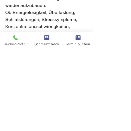
wieder aufzubauen.
Ob Energielosigkeit, Überlastung, 
Schlafstörungen, Stresssymptome, 
Konzentrationsschwierigkeiten, 
Ernährungsfragen oder Beschwerden 
im Bewegungsapparat – gemeinsam 
Rücken-Notruf
Schmerzcheck
Termin buchen
finden wir heraus, welche Faktoren bei 
dir eine Rolle spielen und welche 
Schritte sinnvoll sind.
Neben modernen Longevity- und 
Präventionsansätzen arbeite ich mit 
naturheilkundlichen Methoden, 
detaillierter Diagnostik und 
alltagsnahen Strategien für mehr 
Regeneration, innere Ruhe und 
körperliche Stabilität.
Wenn du Klarheit über deine aktuelle 
Situation gewinnen möchtest, lade ich 