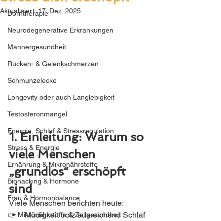
Aktualisiert:
17. Dez. 2025
Dorntherapie
Neurodegenerative Erkrankungen
Männergesundheit
Rücken- & Gelenkschmerzen
Schmunzelecke
Longevity oder auch Langlebigkeit
Testosteronmangel
Energie, Schlaf & Stressregulation
1. Einleitung: Warum so 
Stress & Energie
viele Menschen 
Ernährung & Mikronährstoffe
„grundlos“ erschöpft 
Biohacking & Hormone
sind
Frau & Hormonbalance
Viele Menschen berichten heute:
Müdigkeit trotz ausreichend Schlaf
👉 Mikronährstoffe & Zellgesundheit