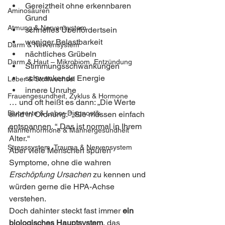
Gereiztheit ohne erkennbaren 
Aminosäuren
Grund
Atmung & Nervensystem
schnelles Überfordertsein
weniger Belastbarkeit
Darm & Nervensystem
nächtliches Grübeln
Darm & Haut – Mikrobiom, Entzündung
Stimmungsschwankungen
schwankende Energie
Leber & Stoffwechsel
innere Unruhe
Frauengesundheit, Zyklus & Hormone
… und oft heißt es dann: „Die Werte 
Blutwerte & Labor-Diagnostik
sind in Ordnung. “„Sie müssen einfach 
entspannen. “„Das ist normal in Ihrem 
Männerhormone & Männergesundheit
Alter.“
Stresssystem, Trauma & Nervensystem
Aber viele Menschen spüren 
Symptome, ohne die wahren 
Erschöpfung Ursachen
 zu kennen und 
würden gerne die HPA-Achse 
verstehen.
Doch dahinter steckt fast immer 
ein 
biologisches Hauptsystem
, das 