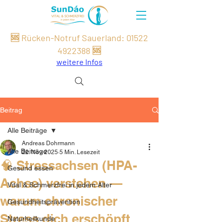
🆘 Rücken-Notruf Sauerland:
01522
49
22
388
🆘
weitere Infos
Beitrag
Alle Beiträge
Andreas Dohrmann
Alle Beiträge
22. Nov. 2025
5 Min. Lesezeit
🧠 Stressachsen (HPA-
Gesund essen
Achse) verstehen —
Vital & Schmerzfrei in jedem Alter
warum chronischer
Gesundheitsprävention
Stress dich erschöpft
Naturheilkunde