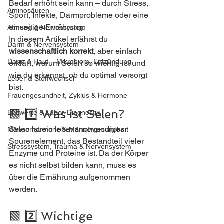
Bedarf erhöht sein kann – durch Stress, 
Aminosäuren
Sport, Infekte, Darmprobleme oder eine 
einseitige Ernährung.
Atmung & Nervensystem
In diesem Artikel erfährst du 
Darm & Nervensystem
wissenschaftlich korrekt
, aber einfach 
Darm & Haut – Mikrobiom, Entzündung
erklärt, warum Selen so wichtig ist und 
wie du erkennst, ob du optimal versorgt 
Leber & Stoffwechsel
bist.
Frauengesundheit, Zyklus & Hormone
🟩 1️⃣ Was ist Selen?
Blutwerte & Labor-Diagnostik
Selen ist ein lebensnotwendiges 
Männerhormone & Männergesundheit
Spurenelement, das Bestandteil vieler 
Stresssystem, Trauma & Nervensystem
Enzyme und Proteine ist. Da der Körper 
es nicht selbst bilden kann, muss es 
über die Ernährung aufgenommen 
werden.
🟩 2️⃣ Wichtige 