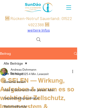
🆘 Rücken-Notruf Sauerland:
01522
49
22
388
🆘
weitere Infos
Beitrag
Alle Beiträge
Andreas Dohrmann
Alle Beiträge
16. Nov. 2025
4 Min. Lesezeit
🟠 SELEN — Wirkung,
Gesund essen
Aufgaben & warum es so
Vital & Schmerzfrei in jedem Alter
wichtig für Zellschutz,
Gesundheitsprävention
Immunsystem &
Naturheilkunde