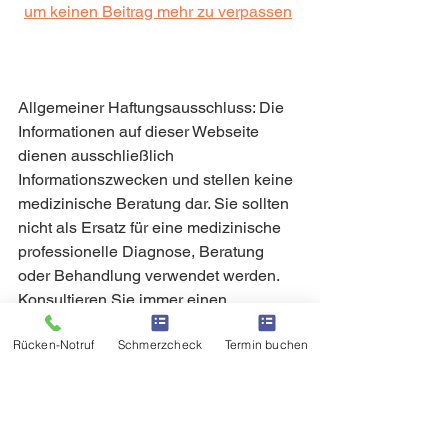
um keinen Beitrag mehr zu verpassen
Allgemeiner Haftungsausschluss: Die 
Informationen auf dieser Webseite 
dienen ausschließlich 
Informationszwecken und stellen keine 
medizinische Beratung dar. Sie sollten 
nicht als Ersatz für eine medizinische 
professionelle Diagnose, Beratung 
oder Behandlung verwendet werden. 
Konsultieren Sie immer einen 
qualifizierten Gesundheitsdienstleister, 
Rücken-Notruf
Schmerzcheck
Termin buchen
bevor Sie Maßnahmen aufgrund der 
hier bereitgestellten Informationen 
ergreifen.
Keine Verantwortung für externe Links: 