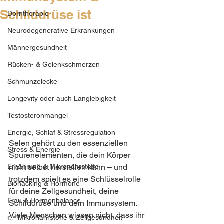
Schilddrüse ist
Dorntherapie
Neurodegenerative Erkrankungen
Männergesundheit
Rücken- & Gelenkschmerzen
Schmunzelecke
Longevity oder auch Langlebigkeit
Testosteronmangel
Energie, Schlaf & Stressregulation
Selen gehört zu den essenziellen 
Stress & Energie
Spurenelementen, die dein Körper 
Ernährung & Mikronährstoffe
nicht selbst herstellen kann – und 
trotzdem spielt es eine Schlüsselrolle 
Biohacking & Hormone
für deine Zellgesundheit, deine 
Frau & Hormonbalance
Schilddrüse und dein Immunsystem. 
Viele Menschen wissen nicht, dass ihr 
👉 Mikronährstoffe & Zellgesundheit