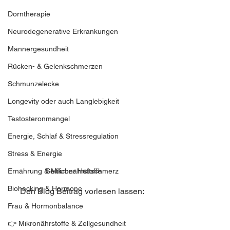
Dorntherapie
Neurodegenerative Erkrankungen
Männergesundheit
Rücken- & Gelenkschmerzen
Schmunzelecke
Longevity oder auch Langlebigkeit
Testosteronmangel
Energie, Schlaf & Stressregulation
Stress & Energie
Ernährung & Mikronährstoffe
Seitlicher Hüftschmerz
Biohacking & Hormone
Den Blog Beitrag vorlesen lassen:
Frau & Hormonbalance
👉 Mikronährstoffe & Zellgesundheit