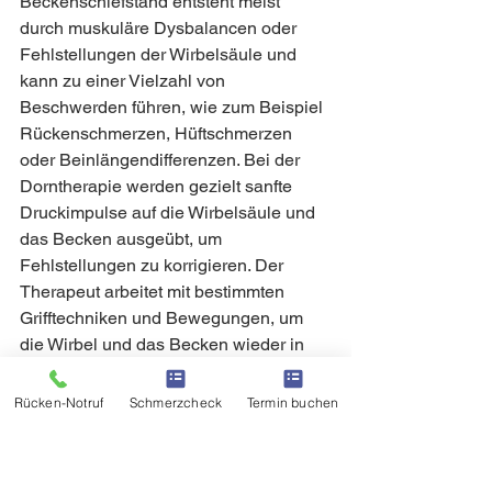
Beckenschiefstand entsteht meist 
durch muskuläre Dysbalancen oder 
Fehlstellungen der Wirbelsäule und 
kann zu einer Vielzahl von 
Beschwerden führen, wie zum Beispiel 
Rückenschmerzen, Hüftschmerzen 
oder Beinlängendifferenzen. Bei der 
Dorntherapie werden gezielt sanfte 
Druckimpulse auf die Wirbelsäule und 
das Becken ausgeübt, um 
Fehlstellungen zu korrigieren. Der 
Therapeut arbeitet mit bestimmten 
Grifftechniken und Bewegungen, um 
die Wirbel und das Becken wieder in 
ihre natürliche Position zu bringen. 
Dabei ist eine genaue Diagnose und 
Rücken-Notruf
Schmerzcheck
Termin buchen
individuelle Behandlung wichtig, um 
die Ursache des Beckenschiefstands 
zu bestimmen und die Therapie optimal 