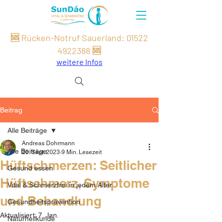
🆘 Rücken-Notruf Sauerland:
01522
49
22
388
🆘
weitere Infos
Beitrag
Alle Beiträge
Andreas Dohrmann
Alle Beiträge
20. Sept. 2023
9 Min. Lesezeit
Hüftschmerzen: Seitlicher
Gesund essen
Hüftschmerz, Symptome
Vital & Schmerzfrei in jedem Alter
und Behandlung
Gesundheitsprävention
Aktualisiert:
7. Jan.
Naturheilkunde