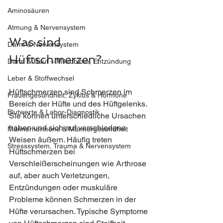
Aminosäuren
Atmung & Nervensystem
Was sind 
Darm & Nervensystem
Hüftschmerzen?
Darm & Haut – Mikrobiom, Entzündung
Leber & Stoffwechsel
Hüftschmerzen sind Schmerzen im 
Frauengesundheit, Zyklus & Hormone
Bereich der Hüfte und des Hüftgelenks. 
Blutwerte & Labor-Diagnostik
Sie können unterschiedliche Ursachen 
haben und sich auf verschiedene 
Männerhormone & Männergesundheit
Weisen äußern. Häufig treten 
Stresssystem, Trauma & Nervensystem
Hüftschmerzen bei 
Verschleißerscheinungen wie Arthrose 
auf, aber auch Verletzungen, 
Entzündungen oder muskuläre 
Probleme können Schmerzen in der 
Hüfte verursachen. Typische Symptome 