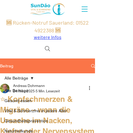
🆘 Rücken-Notruf Sauerland:
01522
49
22
388
🆘
weitere Infos
Beitrag
Alle Beiträge
Andreas Dohrmann
Alle Beiträge
24. Nov. 2025
5 Min. Lesezeit
⭐ Kopfschmerzen &
Gesund essen
Migräne – wenn die
Vital & Schmerzfrei in jedem Alter
Ursache im Nacken,
Gesundheitsprävention
Kiefer oder Nervensystem
Naturheilkunde