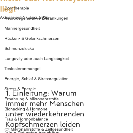
liegt
Dorntherapie
Aktualisiert:
17. Dez. 2025
Neurodegenerative Erkrankungen
Männergesundheit
Rücken- & Gelenkschmerzen
Schmunzelecke
Longevity oder auch Langlebigkeit
Testosteronmangel
Energie, Schlaf & Stressregulation
Stress & Energie
1. Einleitung: Warum 
Ernährung & Mikronährstoffe
immer mehr Menschen 
Biohacking & Hormone
unter wiederkehrenden 
Frau & Hormonbalance
Kopfschmerzen leiden
👉 Mikronährstoffe & Zellgesundheit
Viele Patienten berichten: