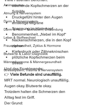
Aminosäuren
stechende Kopfschmerzen an der 
Schläfe
Atmung & Nervensystem
Druckgefühl hinter den Augen
Darm & Nervensystem
einseitige Migräne
Spannung im Hinterkopf
Darm & Haut – Mikrobiom, Entzündung
Benommenheit, „Nebel im Kopf“
Leber & Stoffwechsel
Nackenschmerzen, die in den Kopf 
ziehen
Frauengesundheit, Zyklus & Hormone
Kieferdruck oder Zähneknirschen
Blutwerte & Labor-Diagnostik
plötzliche Kopfschmerzen beim 
Männerhormone & Männergesundheit
Stress
Und das Frustrierende:
Stresssystem, Trauma & Nervensystem
👉 
Viele Befunde sind unauffällig. 
MRT normal. Neurologisch unauffällig. 
Augen okay. Blutwerte okay.
Trotzdem halten die Schmerzen den 
Alltag fest im Griff.
Der Grund: