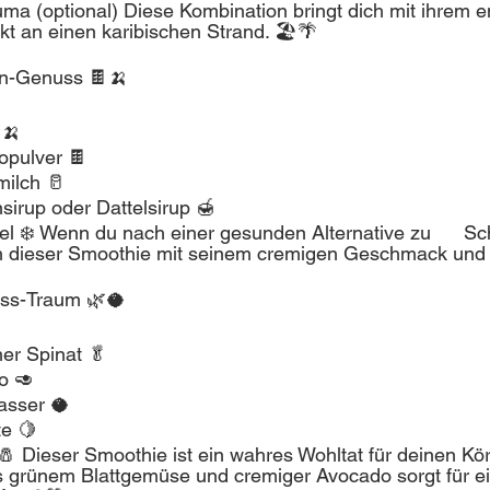
ma (optional) Diese Kombination bringt dich mit ihrem e
t an einen karibischen Strand. 🏖️🌴
n-Genuss 🍫🍌
 🍌
opulver 🍫
ilch 🥛
nsirup oder Dattelsirup 🍯
el ❄️ Wenn du nach einer gesunden Alternative zu      S
ch dieser Smoothie mit seinem cremigen Geschmack un
ss-Traum 🌿🥥
her Spinat 🥬
o 🥑
asser 🥥
te 🍋
🧂 Dieser Smoothie ist ein wahres Wohltat für deinen Kör
 grünem Blattgemüse und cremiger Avocado sorgt für e