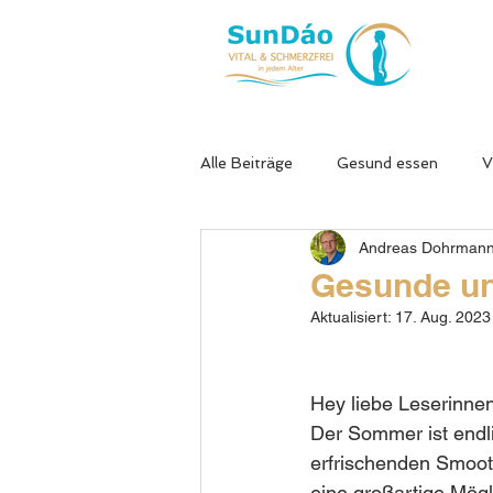
Alle Beiträge
Gesund essen
V
Andreas Dohrman
Dorntherapie
Neurodegenera
Gesunde un
Aktualisiert:
17. Aug. 2023
Schmunzelecke
Longevity od
Hey liebe Leserinne
Stress & Energie
Ernährung 
Der Sommer ist endli
erfrischenden Smoot
eine großartige Mögl