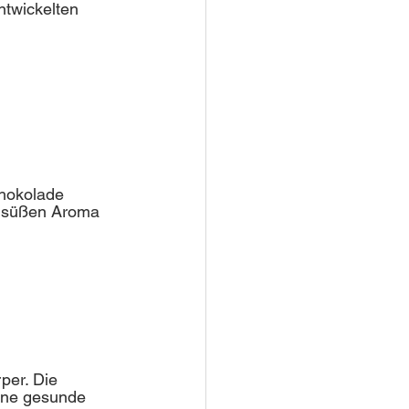
ntwickelten 
chokolade 
d süßen Aroma 
per. Die 
ine gesunde 