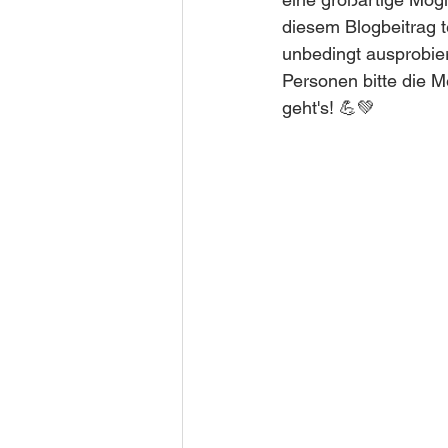
👉 Mikronährstoffe & Zellgesundh
diesem Blogbeitrag t
unbedingt ausprobier
Personen bitte die M
Darm & Haut – Mikrobiom, Entzü
geht's! 💪💚
Blutwerte & Labor-Diagnostik