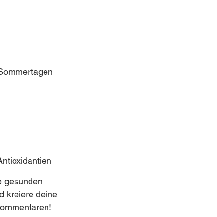
n Sommertagen 
Antioxidantien 
e gesunden 
 kreiere deine 
 Kommentaren! 