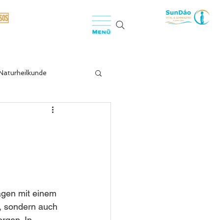
🆘
Naturheilkunde
schmerzen
f & Stressregulation
balance
agen mit einem 
, sondern auch 
rgen. In 