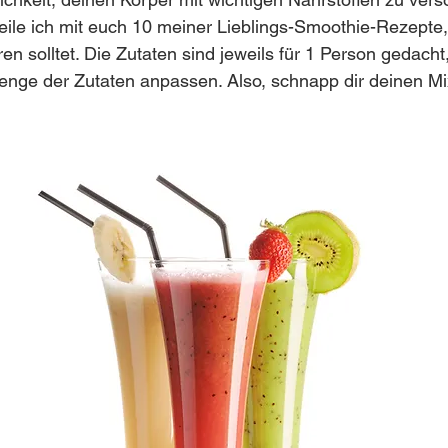
eit
Aminosäuren
Atmung & Nervensystem
Darm & 
eile ich mit euch 10 meiner Lieblings-Smoothie-Rezepte, 
en solltet. Die Zutaten sind jeweils für 1 Person gedacht
enge der Zutaten anpassen. Also, schnapp dir deinen Mi
ndung
Leber & Stoffwechsel
Frauengesundheit, Zyklus 
Männerhormone & Männergesundheit
Stresssystem, Traum