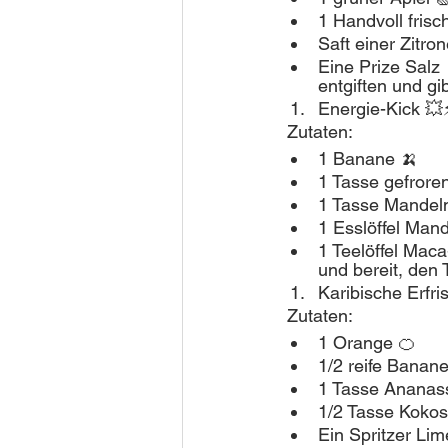
1 Handvoll frisc
Saft einer Zitro
Eine Prize Salz 
entgiften und gi
Energie-Kick 💥
 Zutaten:
1 Banane 🍌
1 Tasse gefror
1 Tasse Mandelm
1 Esslöffel Mand
1 Teelöffel Maca
und bereit, den 
Karibische Erfr
 Zutaten:
1 Orange 🍊
1/2 reife Banane
1 Tasse Ananass
1/2 Tasse Kokos
Ein Spritzer Lim