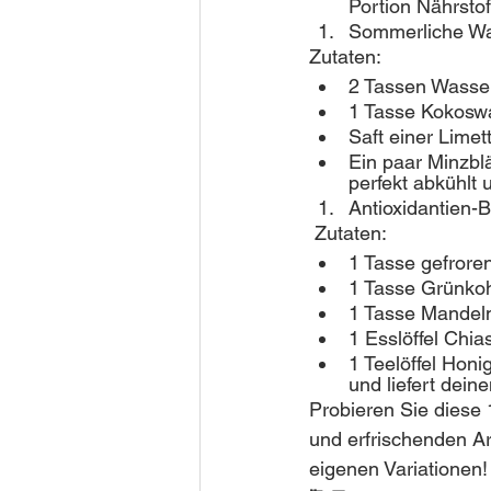
Portion Nährstof
Sommerliche Wa
Zutaten:
2 Tassen Wasse
1 Tasse Kokosw
Saft einer Limet
Ein paar Minzbl
perfekt abkühlt u
Antioxidantien-
 Zutaten:
1 Tasse gefror
1 Tasse Grünkoh
1 Tasse Mandelm
1 Esslöffel Chi
1 Teelöffel Honi
und liefert dein
Probieren Sie diese
und erfrischenden A
eigenen Variationen!