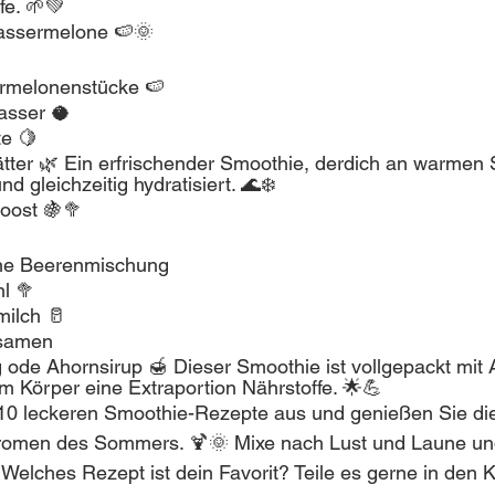
fe. 🌱💚
ssermelone 🍉🌞 
rmelonenstücke 🍉
asser 🥥
te 🍋
ätter 🌿 Ein erfrischender Smoothie, derdich an warme
nd gleichzeitig hydratisiert. 🌊❄️
Boost 🍇🥦
ene Beerenmischung
l 🥦
ilch 🥛
asamen
g ode Ahornsirup 🍯 Dieser Smoothie ist vollgepackt mit 
em Körper eine Extraportion Nährstoffe. 🌟💪
 10 leckeren Smoothie-Rezepte aus und genießen Sie di
romen des Sommers. 🍹🌞 Mixe nach Lust und Laune und
 Welches Rezept ist dein Favorit? Teile es gerne in den