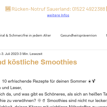
🆘 Rücken-Notruf Sauerland:
01522 49
22
388
weitere Infos
ital & Schmerzfrei in jedem Alter
Gesundheitsprävention
n
3. Juli 2023
3 Min. Lesezeit
tive Erkrankungen
Männergesundheit
Rücken- & Gelenk
d köstliche Smoothies
er auch Langlebigkeit
Testosteronmangel
Energie, Schla
10 erfrischende Rezepte für deinen Sommer ☀️🍹
n und Leser,
& Mikronährstoffe
Biohacking & Hormone
Frau & Hormon
ch da, und was gibt es Schöneres, als sich an heißen T
hie zu verwöhnen? 🌞🥤 Smoothies sind nicht nur lecker
ichkeit, deinen Körper mit wichtigen Nährstoffen zu verso