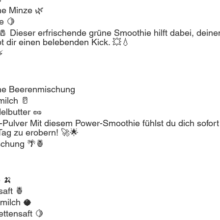
he Minze 🌿
ne 🍋
🧂 Dieser erfrischende grüne Smoothie hilft dabei, deine
bt dir einen belebenden Kick. 💥💧
⚡
ene Beerenmischung
ilch 🥛
elbutter 🥜
-Pulver Mit diesem Power-Smoothie fühlst du dich sofort 
Tag zu erobern! 🚀🌟
ischung 🌴🍍
 🍌
aft 🍍
milch 🥥
ettensaft 🍋