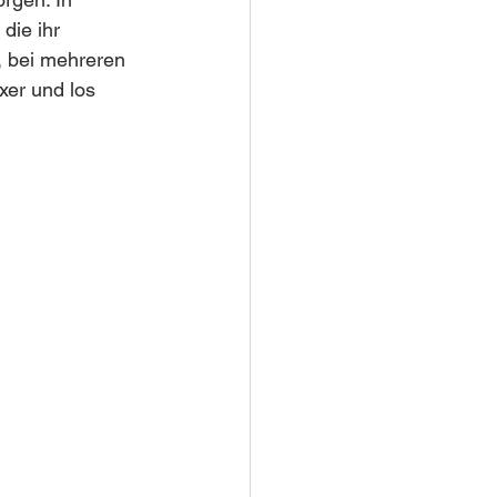
Nervensystem
die ihr 
, bei mehreren 
xer und los 
& Hormone
a & Nervensystem