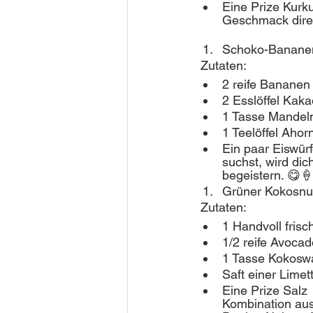
Eine Prize Kurku
Geschmack direk
Schoko-Banane
 Zutaten:
2 reife Bananen
2 Esslöffel Kaka
1 Tasse Mandelm
1 Teelöffel Ahor
Ein paar Eiswürf
suchst, wird di
begeistern. 😋🍦
Grüner Kokosnu
 Zutaten:
1 Handvoll frisc
1/2 reife Avocad
1 Tasse Kokosw
Saft einer Limet
Eine Prize Salz 
Kombination aus