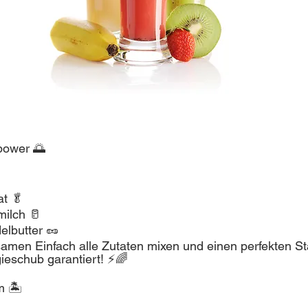
power 🌅
at 🥬
ilch 🥛
elbutter 🥜
samen Einfach alle Zutaten mixen und einen perfekten Sta
ieschub garantiert! ⚡🌈
 🏝️ 