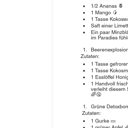
1/2 Ananas 🍍
1 Mango 🥭
1 Tasse Kokosw
Saft einer Limet
Ein paar Minzbl
im Paradies fühl
Beerenexplosion
Zutaten:
1 Tasse gefrore
1 Tasse Kokosmi
1 Esslöffel Honi
1 Handvoll fris
verleiht diesem 
🌈🤤
Grüne Detoxbo
 Zutaten:
1 Gurke 🥒
1 grüner Apfel 