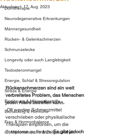
Aktualisiert:
17. Aug. 2023
Dorntherapie
Neurodegenerative Erkrankungen
Männergesundheit
Rücken- & Gelenkschmerzen
Schmunzelecke
Longevity oder auch Langlebigkeit
Testosteronmangel
Energie, Schlaf & Stressregulation
Rückenschmerzen sind ein weit 
Stress & Energie
verbreitetes Problem, das Menschen 
Ernährung & Mikronährstoffe
jeden Alters betreffen kann.
 Oft werden Schmerzmittel 
Biohacking & Hormone
verschrieben oder physikalische 
Frau & Hormonbalance
Therapien empfohlen, um die 
Symptome zu lindern. 
Es gibt jedoch 
👉 Mikronährstoffe & Zellgesundheit