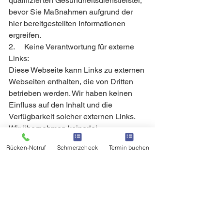
qualifizierten Gesundheitsdienstleister, 
bevor Sie Maßnahmen aufgrund der 
hier bereitgestellten Informationen 
ergreifen.
2.     Keine Verantwortung für externe 
Links:
Diese Webseite kann Links zu externen 
Webseiten enthalten, die von Dritten 
betrieben werden. Wir haben keinen 
Einfluss auf den Inhalt und die 
Verfügbarkeit solcher externen Links. 
Wir übernehmen keinerlei 
Verantwortung oder Haftung für Inhalte, 
Rücken-Notruf
Schmerzcheck
Termin buchen
Dienstleistungen oder Produkte, die auf 
diesen verlinkten Webseiten angeboten 
werden.
3.     Änderungen vorbehalten:
Wir behalten uns das Recht vor, die 
Inhalte dieser Webseite, einschließlich 