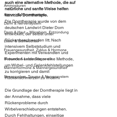
auch eine alternative Methode, die auf 
Aminosäuren
natürliche und sanfte Weise helfen 
Atmung & Nervensystem
kann: die Dorntherapie.
Die Dorntherapie wurde von dem 
Darm & Nervensystem
deutschen Landwirt Dieter Dorn 
Darm & Haut – Mikrobiom, Entzündung
entwickelt, der selbst unter 
Rückenbeschwerden litt. Nach 
Leber & Stoffwechsel
intensivem Selbststudium und 
Frauengesundheit, Zyklus & Hormone
Experimenten mit Verwandten und 
Freunden entdeckte er eine Methode, 
Blutwerte & Labor-Diagnostik
um Wirbel- und Gelenkfehlstellungen 
Männerhormone & Männergesundheit
zu korrigieren und damit 
Stresssystem, Trauma & Nervensystem
Rückenschmerzen zu lindern.
Die Grundlage der Dorntherapie liegt in 
der Annahme, dass viele 
Rückenprobleme durch 
Wirbelverschiebungen entstehen. 
Durch Fehlhaltungen, einseitige 