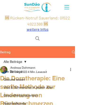
🆘 Rücken-Notruf Sauerland:
01522
49
22
388
🆘
weitere Infos
Beitrag
Alle Beiträge
Andreas Dohrmann
Alle Beiträge
22. Jan. 2022
4 Min. Lesezeit
Die Dorntherapie: Eine
Gesund essen
sanfte Methode zur
Vital & Schmerzfrei in jedem Alter
Linderung von
Gesundheitsprävention
Rückenschmerzen
Naturheilkunde