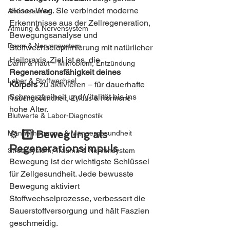
diesen Weg. Sie verbindet moderne 
Aminosäuren
Erkenntnisse aus der Zellregeneration, 
Atmung & Nervensystem
Bewegungsanalyse und 
Darm & Nervensystem
Stoffwechseloptimierung mit natürlicher 
Heilpraxis. Ziel ist es, die 
Darm & Haut – Mikrobiom, Entzündung
Regenerationsfähigkeit deines 
Leber & Stoffwechsel
Körpers
 zu aktivieren – für dauerhafte 
Schmerzfreiheit und Vitalität bis ins 
Frauengesundheit, Zyklus & Hormone
hohe Alter.
Blutwerte & Labor-Diagnostik
⚙️ 
1️⃣ Bewegung als 
Männerhormone & Männergesundheit
Regenerationsimpuls
Stresssystem, Trauma & Nervensystem
Bewegung ist der wichtigste Schlüssel 
für Zellgesundheit. Jede bewusste 
Bewegung aktiviert 
Stoffwechselprozesse, verbessert die 
Sauerstoffversorgung und hält Faszien 
geschmeidig.