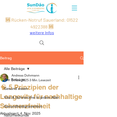
🆘 Rücken-Notruf Sauerland:
01522
49
22
388
🆘
weitere Infos
Beitrag
Alle Beiträge
Andreas Dohrmann
Alle Beiträge
3. Nov. 2025
3 Min. Lesezeit
🧠 5 Prinzipien der
Gesund essen
Longevity für nachhaltige
Vital & Schmerzfrei in jedem Alter
Schmerzfreiheit
Gesundheitsprävention
Aktualisiert:
4. Nov. 2025
Naturheilkunde